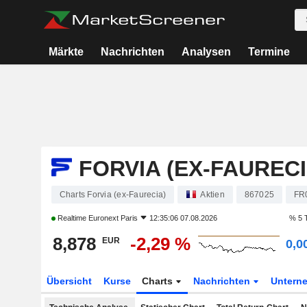
Märkte
Nachrichten
Analysen
Termine
FORVIA (EX-FAURECI
Charts Forvia (ex-Faurecia)
Aktien
867025
FR
Realtime
Euronext Paris
12:35:06 07.08.2026
% 5 
8,878
-2,29 %
EUR
0,0
Übersicht
Kurse
Charts
Nachrichten
Untern