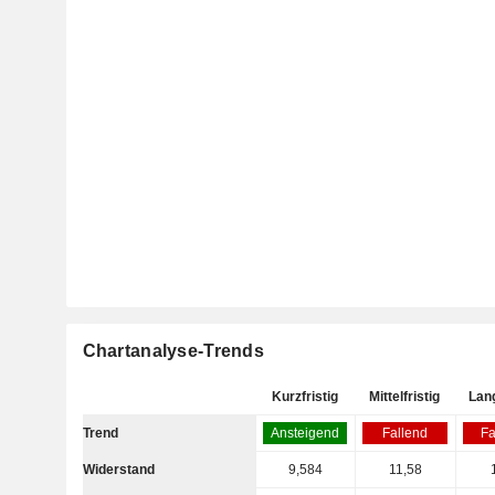
Chartanalyse-Trends
Kurzfristig
Mittelfristig
Lang
Trend
Ansteigend
Fallend
Fa
Widerstand
9,584
11,58