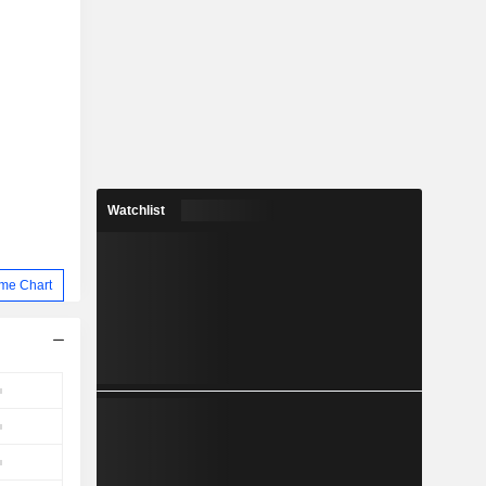
Watchlist
me Chart