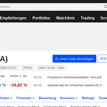
Empfehlungen
Portfolios
Watchlists
Trading
Scr
A)
Zu einer Liste hinzufügen
PDF-
0000121147
FRVIA
Auto / Truck - Teile
Tage
Veränd. 1. Jan.
05.08.
Frankreichs Drohnenproduktion: Vom politischen Anspruch in die Fabrikhallen
0 %
-34,82 %
04.08.
Zalando legt ein schwaches Quartal vor, Asmodee spielt die richtige Karte
ehmen
Finanzen
Bewertung
Konsens
Ratings
Term