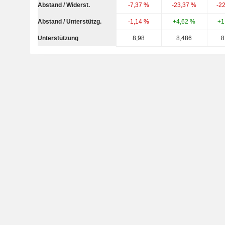
Abstand / Widerst.
-7,37 %
-23,37 %
-2
Abstand / Unterstützg.
-1,14 %
+4,62 %
+1
Unterstützung
8,98
8,486
8