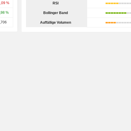
2,09 %
RSI
,98 %
Bollinger Band
,706
Auffällige Volumen