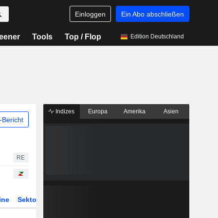
Einloggen
Ein Abo abschließen
eener
Tools
Top / Flop
Edition Deutschland
Indizes
Europa
Amerika
Asien
Bericht
RE
ine
Sektor
Derivate
ETFs