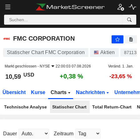
FMC CORPORATION
10,59
$
+0,38 %
FMC CORPORATION
Statischer Chart FMC Corporation
Aktien
871138
Markt geschlossen -
NYSE
22:00:03 07.08.2026
Veränd. 1. Jan.
USD
+0,38 %
10,59
-23,65 %
Übersicht
Kurse
Charts
Nachrichten
Unterneh
Technische Analyse
Statischer Chart
Total Return-Chart
N
Dauer
Zeitraum