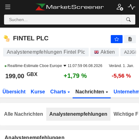
FINTEL PLC
199,00
p
+1,79 %
FINTEL PLC
Analystenempfehlungen Fintel Plc
Aktien
A2JGN
Realtime-Estimate
Cboe Europe
11:07:59 06.08.2026
Veränd. 1. Jan.
GBX
+1,79 %
199,00
-5,56 %
Übersicht
Kurse
Charts
Nachrichten
Unterneh
Alle Nachrichten
Analystenempfehlungen
Wichtige F
Analystenempfehlungen