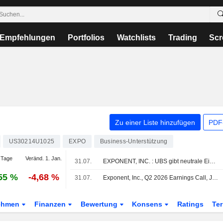
Empfehlungen
Portfolios
Watchlists
Trading
Scr
Zu einer Liste hinzufügen
PDF-
US30214U1025
EXPO
Business-Unterstützung
 Tage
Veränd. 1. Jan.
31.07.
EXPONENT, INC. : UBS gibt neutrale Einschätzung
55 %
-4,68 %
31.07.
Exponent, Inc., Q2 2026 Earnings Call, Jul 30, 2026
ehmen
Finanzen
Bewertung
Konsens
Ratings
Te