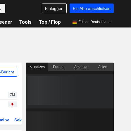
Einloggen
Ein Abo abschließen
eener
Tools
Top / Flop
Edition Deutschland
Indizes
Europa
Amerika
Asien
Bericht
ZM
rmine
Sektor
Derivate
ETFs