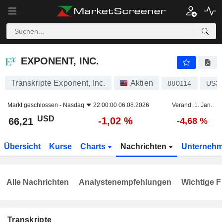
EXPONENT, INC.
66,21
$
-1,02 %
EXPONENT, INC.
Transkripte Exponent, Inc.
Aktien
880114
US3
Markt geschlossen -
Nasdaq
22:00:00 06.08.2026
Veränd. 1. Jan.
USD
-1,02 %
66,21
-4,68 %
Übersicht
Kurse
Charts
Nachrichten
Unterneh
Alle Nachrichten
Analystenempfehlungen
Wichtige F
Transkripte