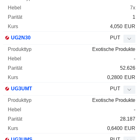
7x
1
4,050
EUR
UG2N30
PUT
Exotische Produkte
-
52.626
0,2800
EUR
UG3UMT
PUT
Exotische Produkte
-
28.187
0,6400
EUR
UG3UMS
PUT