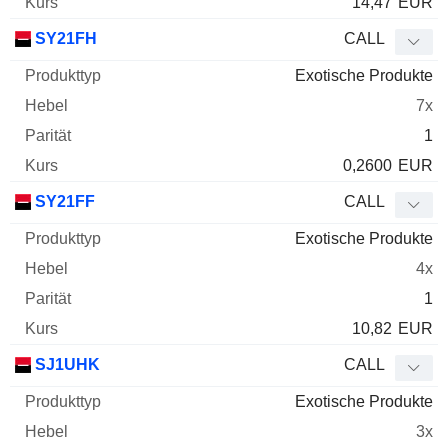
14,47
EUR
SY21FH
CALL
Exotische Produkte
7x
1
0,2600
EUR
SY21FF
CALL
Exotische Produkte
4x
1
10,82
EUR
SJ1UHK
CALL
Exotische Produkte
3x