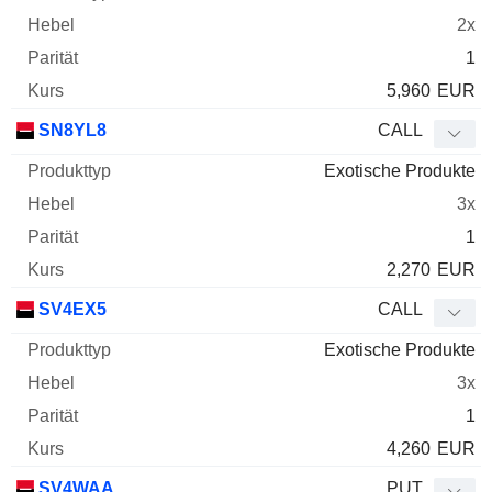
2x
1
5,960
EUR
SN8YL8
CALL
Exotische Produkte
3x
1
2,270
EUR
SV4EX5
CALL
Exotische Produkte
3x
1
4,260
EUR
SV4WAA
PUT