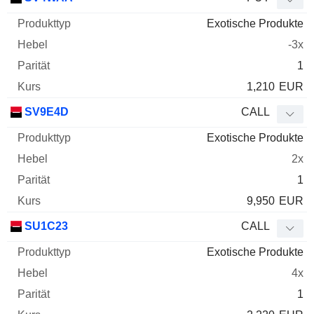
Exotische Produkte
-3x
1
1,210
EUR
SV9E4D
CALL
Exotische Produkte
2x
1
9,950
EUR
SU1C23
CALL
Exotische Produkte
4x
1