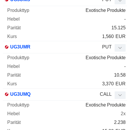
Exotische Produkte
-
15.125
1,560
EUR
UG3UMR
PUT
Exotische Produkte
-
10.58
3,370
EUR
UG3UMQ
CALL
Exotische Produkte
2x
2.238