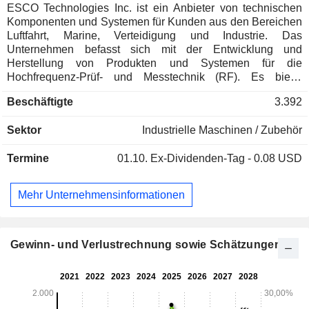
ESCO Technologies Inc. ist ein Anbieter von technischen
Komponenten und Systemen für Kunden aus den Bereichen
Luftfahrt, Marine, Verteidigung und Industrie. Das
Unternehmen befasst sich mit der Entwicklung und
Herstellung von Produkten und Systemen für die
Hochfrequenz-Prüf- und Messtechnik (RF). Es bietet
Diagnosegeräte, Software und Dienstleistungen für
Beschäftigte
3.392
industrielle Großabnehmer sowie für die
Energieversorgungs- und die Erneuerbare-Energien-
Sektor
Industrielle Maschinen / Zubehör
Branche an. Zu seinen Geschäftsbereichen gehören Luft-
und Raumfahrt sowie Verteidigung (A&D), die Utility
Termine
01.10.
Ex-Dividenden-Tag - 0.08 USD
Solutions Group (USG) und RF-Prüf- und Messtechnik
(Test). Das Segment A&D entwickelt und fertigt in erster
Linie Spezialfilter, Fluidsteuerungs- und Marineprodukte,
Mehr Unternehmensinformationen
darunter Hydraulikfilterelemente,
Fluidsteuerungsvorrichtungen und präzisionsgefertigte
Komponenten für Anwendungen in der Luft- und Raumfahrt
sowie im Verteidigungsbereich, magnetische
Gewinn- und Verlustrechnung sowie Schätzungen
Signaturmanagementsysteme für die Marine,
Leistungssteuerungs- und -umwandlungssysteme für die
Marine, Produkte und Systeme zur Reduzierung von
Vibrationen und/oder akustischen Signaturen sowie zur