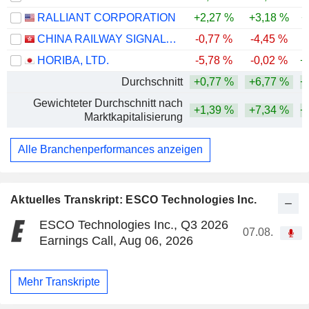
RALLIANT CORPORATION
+2,27 %
+3,18 %
+
CHINA RAILWAY SIGNAL & COMMUNICATION CORPORATION LIMITED
-0,77 %
-4,45 %
HORIBA, LTD.
-5,78 %
-0,02 %
+
Durchschnitt
+0,77 %
+6,77 %
+
Gewichteter Durchschnitt nach
+1,39 %
+7,34 %
+
Marktkapitalisierung
Alle Branchenperformances anzeigen
Aktuelles Transkript: ESCO Technologies Inc.
ESCO Technologies Inc., Q3 2026
07.08.
Earnings Call, Aug 06, 2026
Mehr Transkripte