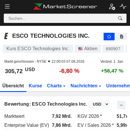
ESCO TECHNOLOGIES INC.
305,72
$
-6,80 %
ESCO TECHNOLOGIES INC.
Kurs ESCO Technologies Inc.
Aktien
880907
Markt geschlossen -
NYSE
22:00:03 07.08.2026
Veränd. 1. Jan.
USD
-6,80 %
305,72
+56,47 %
Übersicht
Kurse
Charts
Nachrichten
Unterneh
Bewertung: ESCO Technologies Inc.
Marktwert
7,92 Mrd.
KGV 2026 *
51,7x
Enterprise Value (EV)
7,86 Mrd.
EV / Sales 2026 *
5,99x