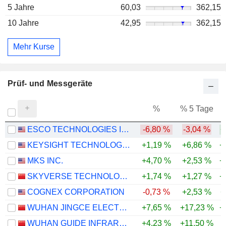
5 Jahre
60,03
362,15
10 Jahre
42,95
362,15
Mehr Kurse
Prüf- und Messgeräte
%
% 5 Tage
%
ESCO TECHNOLOGIES INC.
-6,80 %
-3,04 %
+
KEYSIGHT TECHNOLOGIES, INC.
+1,19 %
+6,86 %
+
MKS INC.
+4,70 %
+2,53 %
+
SKYVERSE TECHNOLOGY CO., LTD.
+1,74 %
+1,27 %
+
COGNEX CORPORATION
-0,73 %
+2,53 %
+
WUHAN JINGCE ELECTRONICS GROUP CO., LTD.
+7,65 %
+17,23 %
+
WUHAN GUIDE INFRARED CO., LTD.
+4,23 %
+11,50 %