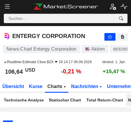
ENTERGY CORPORATION
106,64
$
-0,21 %
ENTERGY CORPORATION
News-Chart Entergy Corporation
Aktien
889290
Realtime-Estimate
Cboe BZX
16:14:17 06.08.2026
Veränd. 1. Jan.
USD
-0,21 %
106,64
+15,47 %
Übersicht
Kurse
Charts
Nachrichten
Unterneh
Technische Analyse
Statischer Chart
Total Return-Chart
N