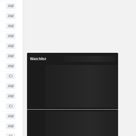
AW
AW
AW
AW
AW
AW
Watchlist
AW
CI
AW
AW
CI
AW
AW