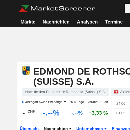
Märkte
Nachrichten
Analysen
Termine
EDMOND DE ROTHSC
(SUISSE) S.A.
Nachrichten Edmond de Rothschild (Suisse) S.A.
Aktie
Verzögert
Swiss Exchange
% 5 Tage
Veränd. 1. Jan.
24.06.
-
-.--%
CHF
-.--%
+3,33 %
01.05.
Übersicht
Nachrichten
Unternehmen
Finanze