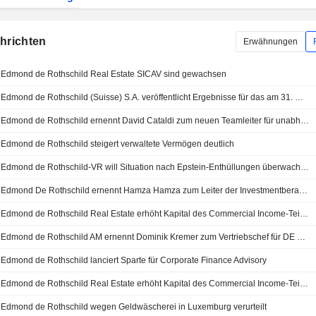
chrichten
Erwähnungen
Edmond de Rothschild Real Estate SICAV sind gewachsen
Edmond de Rothschild (Suisse) S.A. veröffentlicht Ergebnisse für das am 31. Dezember 2025 endende Geschäftsjahr
Edmond de Rothschild ernennt David Cataldi zum neuen Teamleiter für unabhängige Vermögensverwalter in Genf
Edmond de Rothschild steigert verwaltete Vermögen deutlich
Edmond de Rothschild-VR will Situation nach Epstein-Enthüllungen überwachen
Edmond De Rothschild ernennt Hamza Hamza zum Leiter der Investmentberatung in Dubai ab dem 5. Januar 2026
Edmond de Rothschild Real Estate erhöht Kapital des Commercial Income-Teilfonds
Edmond de Rothschild AM ernennt Dominik Kremer zum Vertriebschef für DE und AT
Edmond de Rothschild lanciert Sparte für Corporate Finance Advisory
Edmond de Rothschild Real Estate erhöht Kapital des Commercial Income-Teilfonds
Edmond de Rothschild wegen Geldwäscherei in Luxemburg verurteilt