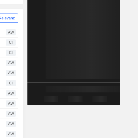
Relevanz
AW
CI
CI
AW
AW
CI
AW
AW
AW
AW
AW