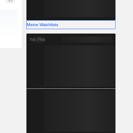
CI
Meine Watchlists
Top / Flop