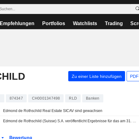
Empfehlungen
Portfolios
Watchlists
Trading
Scr
HILD
Zu einer Liste hinzufügen
PDF-
n
874347
CH0001347498
RLD
Banken
Edmond de Rothschild Real Estate SICAV sind gewachsen
Edmond de Rothschild (Suisse) S.A. veröffentlicht Ergebnisse für das am 31. Dezember 2025 endende Geschäftsjahr
n
Bewertung