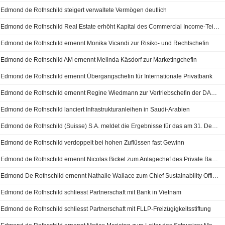
Edmond de Rothschild steigert verwaltete Vermögen deutlich
Edmond de Rothschild Real Estate erhöht Kapital des Commercial Income-Teilfonds
Edmond de Rothschild ernennt Monika Vicandi zur Risiko- und Rechtschefin
Edmond de Rothschild AM ernennt Melinda Käsdorf zur Marketingchefin
Edmond de Rothschild ernennt Übergangschefin für Internationale Privatbank
Edmond de Rothschild ernennt Regine Wiedmann zur Vertriebschefin der DACH-Region
Edmond de Rothschild lanciert Infrastrukturanleihen in Saudi-Arabien
Edmond de Rothschild (Suisse) S.A. meldet die Ergebnisse für das am 31. Dezember 2023 endende Geschäftsjahr
Edmond de Rothschild verdoppelt bei hohen Zuflüssen fast Gewinn
Edmond de Rothschild ernennt Nicolas Bickel zum Anlagechef des Private Banking
Edmond De Rothschild ernennt Nathalie Wallace zum Chief Sustainability Officer
Edmond de Rothschild schliesst Partnerschaft mit Bank in Vietnam
Edmond de Rothschild schliesst Partnerschaft mit FLLP-Freizügigkeitsstiftung