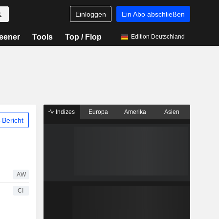
Einloggen
Ein Abo abschließen
eener
Tools
Top / Flop
Edition Deutschland
Indizes
Europa
Amerika
Asien
Bericht
AW
CI