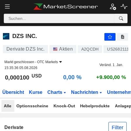
DZS INC.
0,000100
$
0,00 %
DZS INC.
Derivate DZS Inc.
Aktien
A2QCDH
US2682111
Markt geschlossen -
OTC Markets
Veränd. 1. Jan.
15:35:36 05.08.2026
USD
0,00 %
0,000100
+9.900,00 %
Übersicht
Kurse
Charts
Nachrichten
Unterneh
Alle
Optionsscheine
Knock-Out
Hebelprodukte
Anlagep
Filter
Derivate