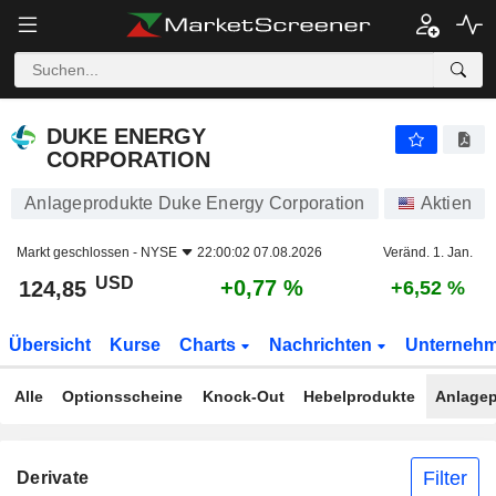
DUKE ENERGY CORPORATION
124,85
$
+0,77 %
DUKE ENERGY
CORPORATION
Anlageprodukte Duke Energy Corporation
Aktien
Markt geschlossen -
NYSE
22:00:02 07.08.2026
Veränd. 1. Jan.
USD
+0,77 %
124,85
+6,52 %
Übersicht
Kurse
Charts
Nachrichten
Unterneh
Alle
Optionsscheine
Knock-Out
Hebelprodukte
Anlagep
Filter
Derivate