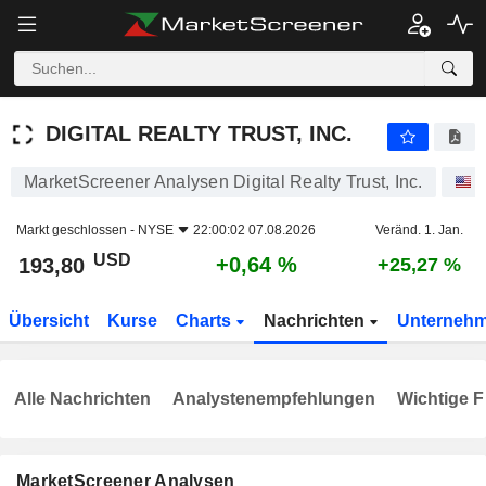
DIGITAL REALTY TRUST, INC.
193,80
$
+0,64 %
DIGITAL REALTY TRUST, INC.
MarketScreener Analysen Digital Realty Trust, Inc.
A
Markt geschlossen -
NYSE
22:00:02 07.08.2026
Veränd. 1. Jan.
USD
+0,64 %
193,80
+25,27 %
Übersicht
Kurse
Charts
Nachrichten
Unterneh
Alle Nachrichten
Analystenempfehlungen
Wichtige F
MarketScreener Analysen