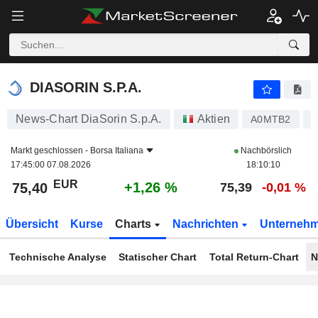
DIASORIN S.P.A.
75,40
€
+1,26 %
DIASORIN S.P.A.
News-Chart DiaSorin S.p.A.
Aktien
A0MTB2
I
Markt geschlossen -
Borsa Italiana
Nachbörslich
17:45:00 07.08.2026
18:10:10
EUR
+1,26 %
75,40
75,39
-0,01 %
Übersicht
Kurse
Charts
Nachrichten
Unterneh
Technische Analyse
Statischer Chart
Total Return-Chart
N