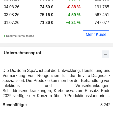
04.08.26
74,50 €
-0,88 %
191.765
03.08.26
75,16 €
+4,59 %
567.451
31.07.26
71,86 €
+4,21 %
747.077
Mehr Kurse
Realtime Borsa Italiana
Unternehmensprofil
Die DiaSorin S.p.A. ist auf die Entwicklung, Herstellung und
Vermarktung von Reagenzien für die In-vitro-Diagnostik
spezialisiert. Die Produkte kommen bei der Behandlung von
Infektions- und Viruserkrankungen,
Schilddrüsenerkrankungen, Krebs usw. zum Einsatz. Ende
2025 verfügte der Konzern über 9 Produktionsstandorte in
Italien, den Vereinigten Staaten (4), Kanada, Deutschland,
Beschäftigte
3.242
dem Vereinigten Königreich und China. Der Nettoumsatz
verteilt sich geografisch wie folgt: Italien (15,2 %), Europa