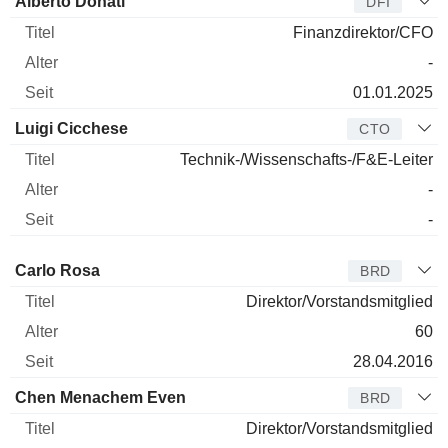
Alberto Donati
DFI
Finanzdirektor/CFO
-
01.01.2025
Luigi Cicchese
CTO
Technik-/Wissenschafts-/F&E-Leiter
-
-
Verwaltungsratsmitglied
Titel
Alter
Seit
Carlo Rosa
BRD
Direktor/Vorstandsmitglied
60
28.04.2016
Chen Menachem Even
BRD
Direktor/Vorstandsmitglied