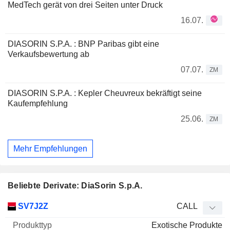
MedTech gerät von drei Seiten unter Druck
16.07.
DIASORIN S.P.A. : BNP Paribas gibt eine
Verkaufsbewertung ab
07.07.
ZM
DIASORIN S.P.A. : Kepler Cheuvreux bekräftigt seine
Kaufempfehlung
25.06.
ZM
Mehr Empfehlungen
Beliebte Derivate: DiaSorin S.p.A.
WKN
Typ
Produkttyp
Elastizität
Parität
Kurs
SV7J2Z
CALL
Exotische Produkte