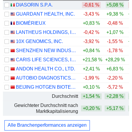
DIASORIN S.P.A.
-0,61 %
+5,08 %
-
GUARDANT HEALTH, INC.
-3,43 %
+9,38 %
+
BIOMÉRIEUX
+0,83 %
-0,48 %
-
LANTHEUS HOLDINGS, INC.
-0,42 %
+1,07 %
+
10X GENOMICS, INC.
-3,92 %
-1,55 %
+
SHENZHEN NEW INDUSTRIES BIOMEDICAL ENGINEERING CO., LTD.
+0,84 %
-1,78 %
-
CARIS LIFE SCIENCES, INC.
+21,58 %
+28,29 %
-
ANDON HEALTH CO., LTD.
+2,41 %
+6,83 %
+
AUTOBIO DIAGNOSTICS CO., LTD.
-1,99 %
-2,20 %
-
BEIJING HOTGEN BIOTECH CO., LTD.
+0,10 %
-5,72 %
-
Durchschnitt
+1,54 %
+2,28 %
+
Gewichteter Durchschnitt nach
+0,20 %
+5,17 %
+
Marktkapitalisierung
Alle Branchenperformances anzeigen