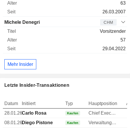
63
26.03.2007
Michele Denegri
CHM
Vorsitzender
57
29.04.2022
Mehr Insider
Letzte Insider-Transaktionen
Datum
Initiiert
Typ
Hauptposition
A
28.01.26
Carlo Rosa
Chief Executive Officer (CEO)
Kaufen
08.01.26
Diego Pistone
Verwaltungsratsmitglied
Kaufen