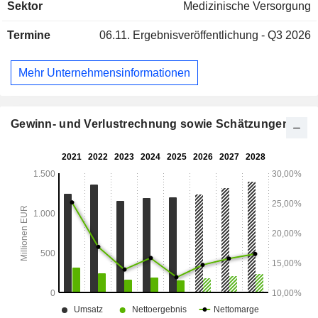
Sektor
Medizinische Versorgung
(24,9 %), Nordamerika (51,8 %) und sonstige Märkte (8,1 %).
Termine
06.11.
Ergebnisveröffentlichung - Q3 2026
Mehr Unternehmensinformationen
Gewinn- und Verlustrechnung sowie Schätzungen