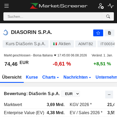
DIASORIN S.P.A.
74,46
€
-0,61 %
DIASORIN S.P.A.
Kurs DiaSorin S.p.A.
Aktien
A0MTB2
IT00034
Markt geschlossen -
Borsa Italiana
17:45:00 06.08.2026
Veränd. 1. Jan.
EUR
-0,61 %
74,46
+8,51 %
Übersicht
Kurse
Charts
Nachrichten
Unterneh
Bewertung: DiaSorin S.p.A.
Marktwert
3,69 Mrd.
KGV 2026 *
21,4
Enterprise Value (EV)
4,38 Mrd.
EV / Sales 2026 *
3,55