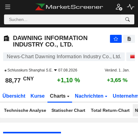
DAWNING INFORMATION INDUSTRY CO., LTD.
88,77
¥
+1,10 %
DAWNING INFORMATION
INDUSTRY CO., LTD.
News-Chart Dawning Information Industry Co., Ltd.
Schlusskurs
Shanghai S.E.
07.08.2026
Veränd. 1. Jan.
CNY
+1,10 %
88,77
+3,65 %
Übersicht
Kurse
Charts
Nachrichten
Unterneh
Technische Analyse
Statischer Chart
Total Return-Chart
N