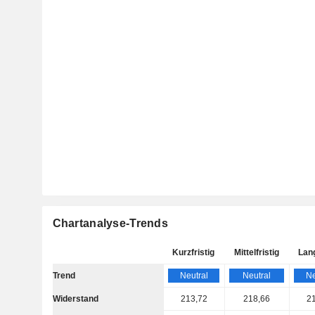
Chartanalyse-Trends
Kurzfristig
Mittelfristig
Lang
Trend
Neutral
Neutral
Ne
Widerstand
213,72
218,66
2