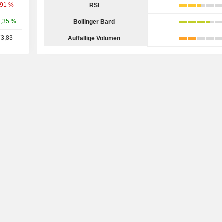
,91 %
RSI
1,35 %
Bollinger Band
73,83
Auffällige Volumen