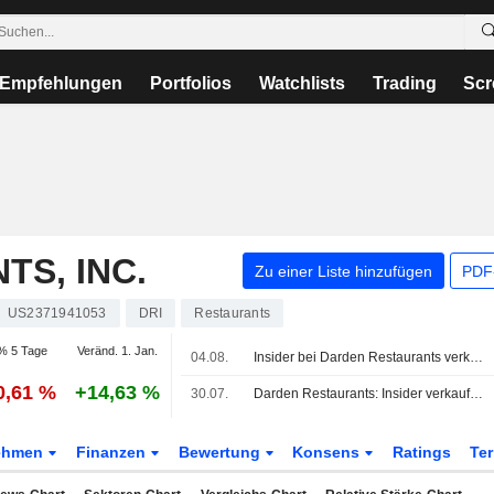
Empfehlungen
Portfolios
Watchlists
Trading
Scr
S, INC.
Zu einer Liste hinzufügen
PDF-
US2371941053
DRI
Restaurants
% 5 Tage
Veränd. 1. Jan.
04.08.
Insider bei Darden Restaurants verkauft Aktien im Wert von 317.560 USD, laut jüngster SEC-Meldung
0,61 %
+14,63 %
30.07.
Darden Restaurants: Insider verkaufte laut aktueller SEC-Meldung Aktien im Wert von 8.181.504 USD
ehmen
Finanzen
Bewertung
Konsens
Ratings
Te