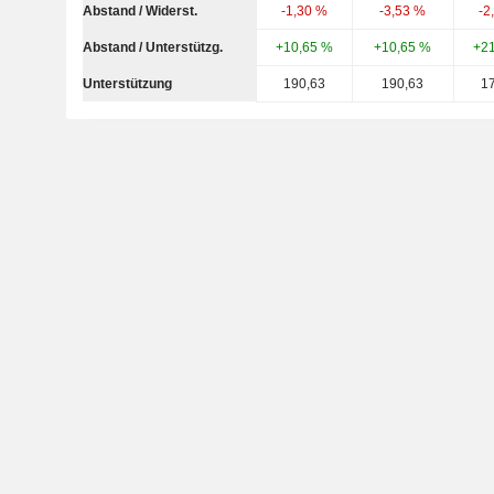
Abstand / Widerst.
-1,30 %
-3,53 %
-2
Abstand / Unterstützg.
+10,65 %
+10,65 %
+2
Unterstützung
190,63
190,63
1