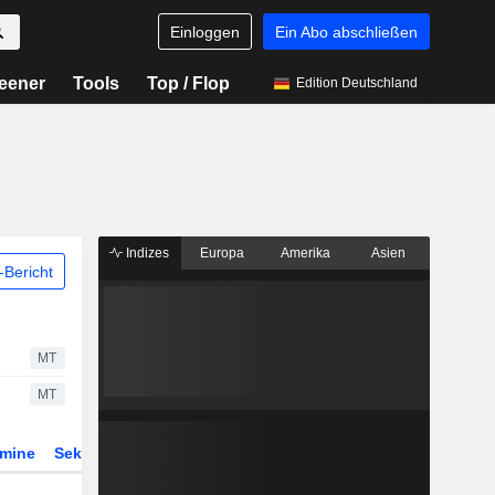
Einloggen
Ein Abo abschließen
eener
Tools
Top / Flop
Edition Deutschland
Indizes
Europa
Amerika
Asien
Bericht
MT
MT
rmine
Sektor
Derivate
ETFs