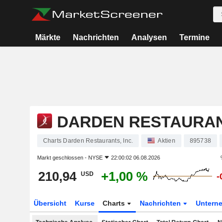
Märkte
Nachrichten
Analysen
Termine
DARDEN RESTAURANT
Charts Darden Restaurants, Inc.
Aktien
895738
Markt geschlossen -
NYSE
22:00:02 06.08.2026
210,94
+1,00 %
USD
-
Übersicht
Kurse
Charts
Nachrichten
Untern