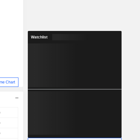
Watchlist
me Chart