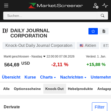
DAILY JOURNAL CORPORATION
564,69
$
-2,11 %
DAILY JOURNAL
CORPORATION
Knock-Out Daily Journal Corporation
Aktien
873
Markt geschlossen -
Nasdaq
22:00:00 07.08.2026
Veränd. 1. Jan.
USD
-2,11 %
564,69
+15,88 %
Übersicht
Kurse
Charts
Nachrichten
Unterneh
Alle
Optionsscheine
Knock-Out
Hebelprodukte
Anlagep
Filter
Derivate