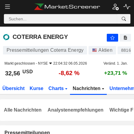
COTERRA ENERGY
32,56
$
-8,62 %
COTERRA ENERGY
Pressemitteilungen Coterra Energy
Aktien
88164
Markt geschlossen -
NYSE
22:04:32 06.05.2026
Veränd. 1. Jan.
USD
-8,62 %
32,56
+23,71 %
Übersicht
Kurse
Charts
Nachrichten
Unterneh
Alle Nachrichten
Analystenempfehlungen
Wichtige F
Pressemitteilungen