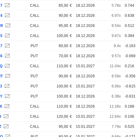
B7
CALL
85,00
€
18.12.2026
5.78x
0.744
B4
CALL
90,00
€
18.12.2026
6.97x
0.638
BR
CALL
95,00
€
18.12.2026
8.54x
0.512
B5
CALL
100,00
€
18.12.2026
9.87x
0.384
A7
PUT
80,00
€
18.12.2026
9.4x
-0.163
A6
PUT
70,00
€
18.12.2026
9.57x
-0.069
3Q
CALL
110,00
€
15.01.2027
11.04x
0.216
MT
PUT
90,00
€
18.12.2026
8.59x
-0.356
U3
PUT
100,00
€
15.01.2027
6.06x
-0.615
UY
PUT
100,00
€
18.12.2026
6.38x
-0.631
KX
CALL
110,00
€
18.12.2026
12.28x
0.188
3
CALL
120,00
€
15.01.2027
12.64x
0.106
Z
CALL
95,00
€
15.01.2027
7.79x
0.525
YQ
PUT
80,00
€
15.01.2027
8.68x
-0.171