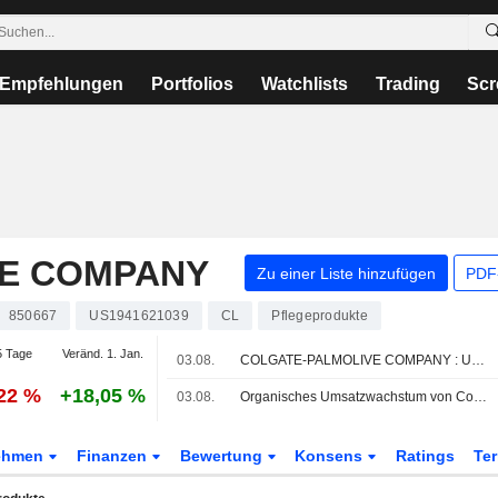
Empfehlungen
Portfolios
Watchlists
Trading
Scr
E COMPANY
Zu einer Liste hinzufügen
PDF-
850667
US1941621039
CL
Pflegeprodukte
 Tage
Veränd. 1. Jan.
03.08.
COLGATE-PALMOLIVE COMPANY : UBS bekräftigt seine Kaufempfehlung
,22 %
+18,05 %
03.08.
Organisches Umsatzwachstum von Colgate-Palmolive soll in H2 2026 und 2027 wieder auf 3%-4% zurückkehren, sagt Morgan Stanley
ehmen
Finanzen
Bewertung
Konsens
Ratings
Te