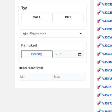
VJ3C
Typ
VJ3C
CALL
PUT
VJ3C
VJ3C
Alle Emittenten
VJ3C
Fälligkeit
VJ3C
Beliebig
VJ5C
VJ5U
Hebel / Elastizität
VJ5Y
VJ5Y
VJ58
VJ577
VJ577
VJ6N