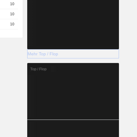
10
0,0150
EUR
10
0,7900
EUR
10
0,1160
EUR
Mehr Top / Flop
Top / Flop