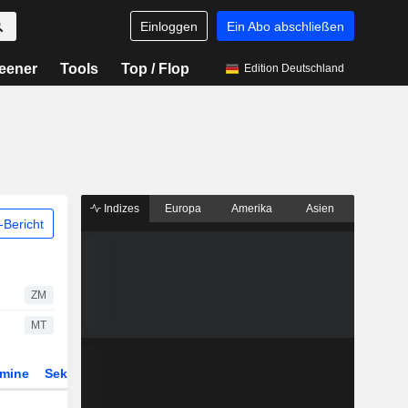
Einloggen
Ein Abo abschließen
eener
Tools
Top / Flop
Edition Deutschland
Indizes
Europa
Amerika
Asien
Bericht
ZM
MT
rmine
Sektor
Derivate
ETFs