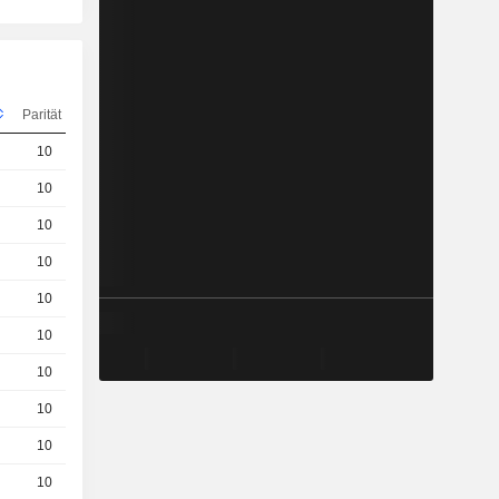
Parität
Kurs
10
1.17 / 1.19
10
0.36 / 0.37
10
0.023 / 0.033
10
0.91 / 0.93
10
1.45 / 1.47
10
0,3100
EUR
10
0,7200
EUR
10
0,0660
EUR
10
0,5300
EUR
10
0.37 / 0.38