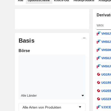
Alle
Optionsscheine
Knock-Out
Hebelprodukte
Anlagep
Derivat
WKN
VH50
Basis
VH50J
VH50
Börse
VH50J
VH50J
UG1R
UG1R
UG2E
Alle Länder
UG32
Alle Arten von Produkten
VJ3C