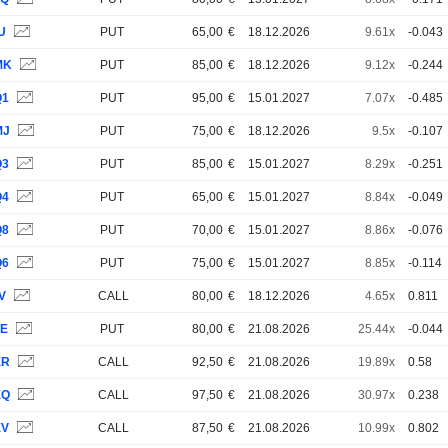
U
PUT
65,00
€
18.12.2026
9.61x
-0.043
MK
PUT
85,00
€
18.12.2026
9.12x
-0.244
Q1
PUT
95,00
€
15.01.2027
7.07x
-0.485
MJ
PUT
75,00
€
18.12.2026
9.5x
-0.107
Q3
PUT
85,00
€
15.01.2027
8.29x
-0.251
Q4
PUT
65,00
€
15.01.2027
8.84x
-0.049
Q8
PUT
70,00
€
15.01.2027
8.86x
-0.076
Q6
PUT
75,00
€
15.01.2027
8.85x
-0.114
V
CALL
80,00
€
18.12.2026
4.65x
0.811
0E
PUT
80,00
€
21.08.2026
25.44x
-0.044
XR
CALL
92,50
€
21.08.2026
19.89x
0.58
XQ
CALL
97,50
€
21.08.2026
30.97x
0.238
XV
CALL
87,50
€
21.08.2026
10.99x
0.802