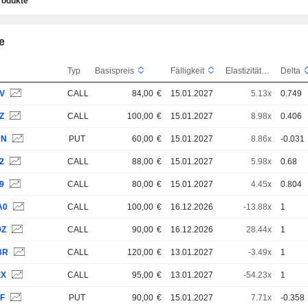
rodukte
e
Typ
Basispreis
Fälligkeit
Elastizität
Delta
JV
CALL
84,00
€
15.01.2027
5.13x
0.749
Z
CALL
100,00
€
15.01.2027
8.98x
0.406
HN
PUT
60,00
€
15.01.2027
8.86x
-0.031
2
CALL
88,00
€
15.01.2027
5.98x
0.68
9
CALL
80,00
€
15.01.2027
4.45x
0.804
A0
CALL
100,00
€
16.12.2026
-13.88x
1
9Z
CALL
90,00
€
16.12.2026
28.44x
1
BR
CALL
120,00
€
13.01.2027
-3.49x
1
XX
CALL
95,00
€
13.01.2027
-54.23x
1
EF
PUT
90,00
€
15.01.2027
7.71x
-0.358