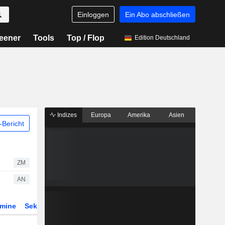
Einloggen
Ein Abo abschließen
eener
Tools
Top / Flop
Edition Deutschland
Indizes
Europa
Amerika
Asien
Bericht
ZM
AN
rmine
Sektor
Derivate
ETFs