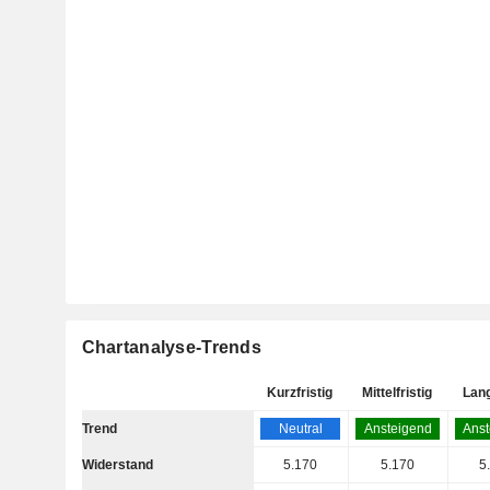
Chartanalyse-Trends
Kurzfristig
Mittelfristig
Lang
Trend
Neutral
Ansteigend
Anst
Widerstand
5.170
5.170
5