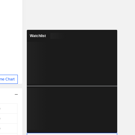
Watchlist
me Chart