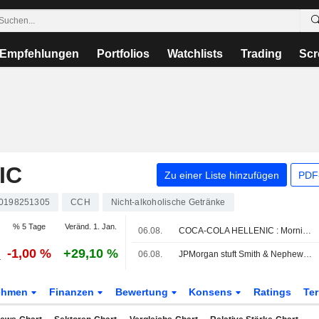
Empfehlungen
Portfolios
Watchlists
Trading
Scr
IC
Zu einer Liste hinzufügen
PDF-
0198251305
CCH
Nicht-alkoholische Getränke
% 5 Tage
Veränd. 1. Jan.
06.08.
COCA-COLA HELLENIC : Morningstar zieht seine Verkaufsbewertung zurück
-1,00 %
+29,10 %
06.08.
JPMorgan stuft Smith & Nephew herab; Analysten mögen Next
ehmen
Finanzen
Bewertung
Konsens
Ratings
Te