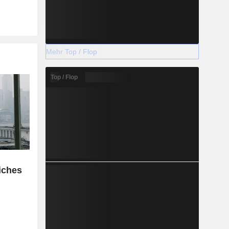
Mehr Top / Flop
Top / Flop
iches