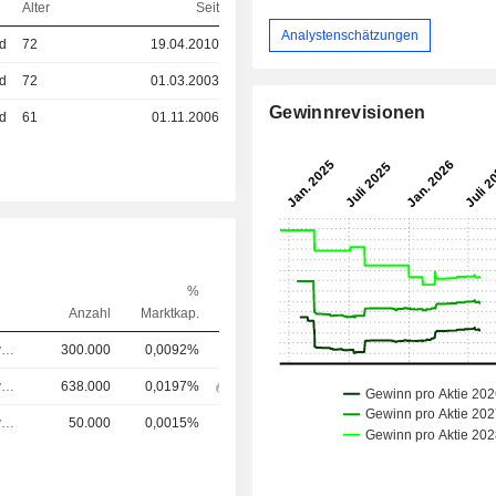
Alter
Seit
Analystenschätzungen
ed
72
19.04.2010
ed
72
01.03.2003
Gewinnrevisionen
ed
61
01.11.2006
%
Anzahl
Marktkap.
Chief Executive Officer (CEO)
300.000
0,0092%
Chief Executive Officer (CEO)
638.000
0,0197%
Chief Executive Officer (CEO)
50.000
0,0015%