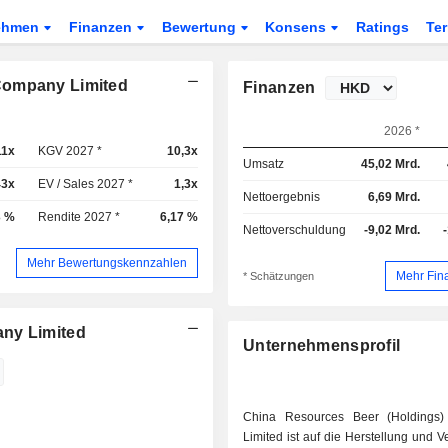
ehmen
Finanzen
Bewertung
Konsens
Ratings
Te
Company Limited
Finanzen
2026 *
11x
KGV 2027 *
10,3x
Umsatz
45,02 Mrd.
43x
EV / Sales 2027 *
1,3x
Nettoergebnis
6,69 Mrd.
3 %
Rendite 2027 *
6,17 %
Nettoverschuldung
-9,02 Mrd.
Mehr Bewertungskennzahlen
Mehr Fin
* Schätzungen
any Limited
Unternehmensprofil
China Resources Beer (Holdings
Limited ist auf die Herstellung und 