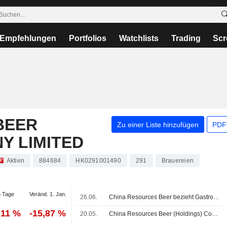
Empfehlungen
Portfolios
Watchlists
Trading
Scr
BEER
Zu einer Liste hinzufügen
PDF-
Y LIMITED
Aktien
884684
HK0291001490
291
Brauereien
 Tage
Veränd. 1. Jan.
26.06.
China Resources Beer bezieht Gastronomie-Dienstleistungen von verbundenem Unternehmen
,11 %
-15,87 %
20.05.
China Resources Beer (Holdings) Company Limited beschließt Schlussdividende für das Geschäftsjahr 2025, Zahlbar am 08. Juli 2026