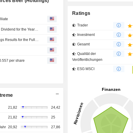
rces Beer (Holdings)
Ratings
liate
Trader
China Resources Beer Company Limited Approves Final Dividend for the Year Ended 31 December 2025, Payable on July 08, 2026
Investment
China Resources Beer Company Limited Reports Earnings Results for the Full Year Ended December 31, 2025
Gesamt
Qualität der
Veröffentlichungen
.557 per share
ESG MSCI
treme
21,82
24,42
21,82
25
Jahr
20,92
27,86