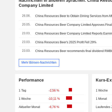
Nachrichten in anderen Sprachen: China Resou
Company Limited
26.06.
China Resources Beer to Obtain Dining Services from Affi
20.05.
23.03.
23.03.
China Resources Beer's 2025 Profit Fell 29%
23.03.
China Resources Beer recommends final dividend RMB0
Mehr Börsen-Nachrichten
Performance
Kurs-Ex
1 Tag
-2,56 %
1 Woche
1 Woche
-10,11 %
1 Monat
Aktueller Monat
-6,76 %
Laufendes 