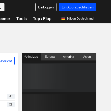
Einloggen
Ein Abo abschließen
eener
Tools
Top / Flop
Edition Deutschland
Indizes
Europa
Amerika
Asien
Bericht
MT
CI