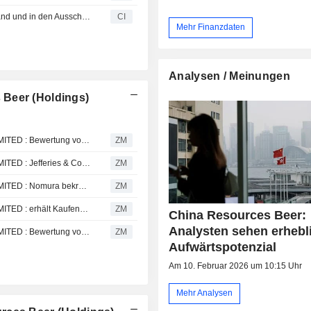
China Resources Beer kündigt Veränderungen im Vorstand und in den Ausschüssen zum 18. November 2025 an
CI
Mehr Finanzdaten
Analysen / Meinungen
 Beer (Holdings)
CHINA RESOURCES BEER (HOLDINGS) COMPANY LIMITED : Bewertung von Nomura kaufen
ZM
CHINA RESOURCES BEER (HOLDINGS) COMPANY LIMITED : Jefferies & Co. behält die Bewertung Kaufen bei
ZM
CHINA RESOURCES BEER (HOLDINGS) COMPANY LIMITED : Nomura bekräftigt seine Kaufempfehlung
ZM
CHINA RESOURCES BEER (HOLDINGS) COMPANY LIMITED : erhält Kaufen-Rating von Jefferies & Co.
ZM
China Resources Beer:
Analysten sehen erhebl
CHINA RESOURCES BEER (HOLDINGS) COMPANY LIMITED : Bewertung von Nomura kaufen
ZM
Aufwärtspotenzial
Am 10. Februar 2026 um 10:15 Uhr
Mehr Analysen