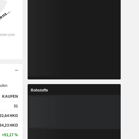
ufen
Rohstoffe
KAUFEN
31
22,64
HKD
34,23
HKD
+51,17 %