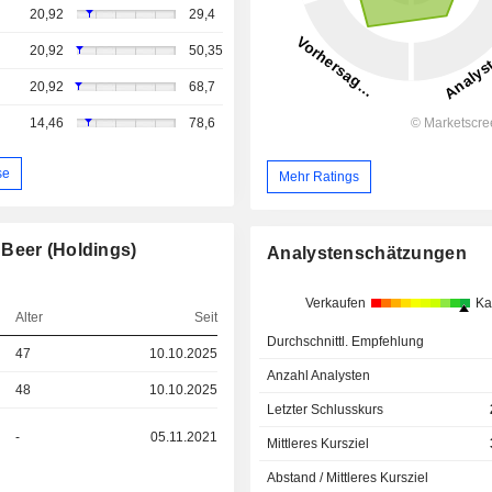
20,92
29,4
20,92
50,35
20,92
68,7
14,46
78,6
se
Mehr Ratings
 Beer (Holdings)
Analystenschätzungen
Verkaufen
Ka
Alter
Seit
Durchschnittl. Empfehlung
47
10.10.2025
Anzahl Analysten
48
10.10.2025
Letzter Schlusskurs
-
05.11.2021
Mittleres Kursziel
Abstand / Mittleres Kursziel