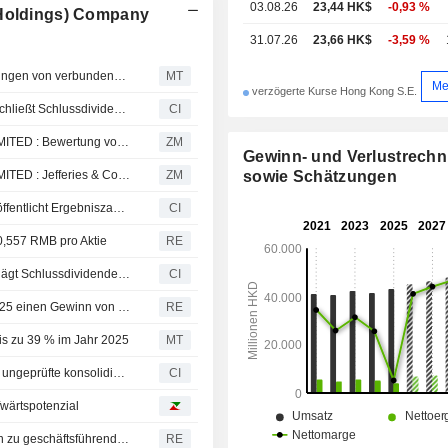
03.08.26
23,44 HK$
-0,93 %
(Holdings) Company
31.07.26
23,66 HK$
-3,59 %
China Resources Beer bezieht Gastronomie-Dienstleistungen von verbundenem Unternehmen
MT
Me
verzögerte Kurse Hong Kong S.E.
China Resources Beer (Holdings) Company Limited beschließt Schlussdividende für das Geschäftsjahr 2025, Zahlbar am 08. Juli 2026
CI
CHINA RESOURCES BEER (HOLDINGS) COMPANY LIMITED : Bewertung von Nomura kaufen
ZM
Gewinn- und Verlustrech
sowie Schätzungen
CHINA RESOURCES BEER (HOLDINGS) COMPANY LIMITED : Jefferies & Co. behält die Bewertung Kaufen bei
ZM
China Resources Beer (Holdings) Company Limited veröffentlicht Ergebniszahlen für das am 31. Dezember 2025 endende Geschäftsjahr
CI
0,557 RMB pro Aktie
RE
China Resources Beer (Holdings) Company Limited schlägt Schlussdividende für das am 31. Dezember 2025 endende Geschäftsjahr vor, zahlbar um den 8. Juli 2026
CI
China Resources Beer erwartet für das Geschäftsjahr 2025 einen Gewinn von 2.920 Mio. RMB bis 3.350 Mio. RMB
RE
s zu 39 % im Jahr 2025
MT
China Resources Beer (Holdings) Company Limited gibt ungeprüfte konsolidierte Gewinnprognose für das am 31. Dezember 2025 endende Geschäftsjahr bekannt
CI
wärtspotenzial
China Resources Beer ernennt Yang Hongxia und Xu Lin zu geschäftsführenden Direktoren
RE