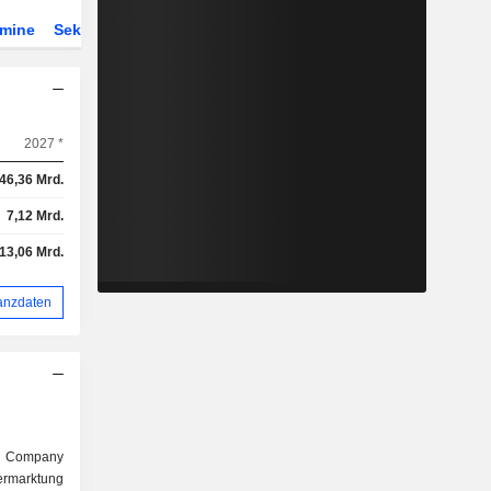
rmine
Sektor
Derivate
ETFs
2027 *
46,36 Mrd.
7,12 Mrd.
-13,06 Mrd.
anzdaten
) Company
Vermarktung