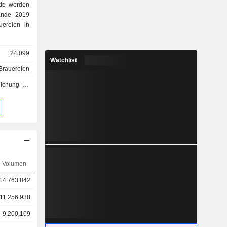
kte werden
uereien in
24.099
Watchlist
Brauereien
g - Q2 2026
Volumen
14.763.842
11.256.938
9.200.109