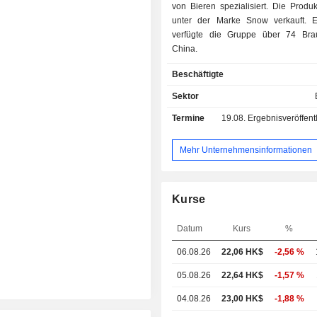
von Bieren spezialisiert. Die Produ
unter der Marke Snow verkauft. Ende 2019
verfügte die Gruppe über 74 Bra
China.
Beschäftigte
Sektor
Termine
19.08.
Ergebnisveröffentlichun
Mehr Unternehmensinformationen
Kurse
Datum
Kurs
%
06.08.26
22,06
HK$
-2,56 %
05.08.26
22,64 HK$
-1,57 %
04.08.26
23,00 HK$
-1,88 %