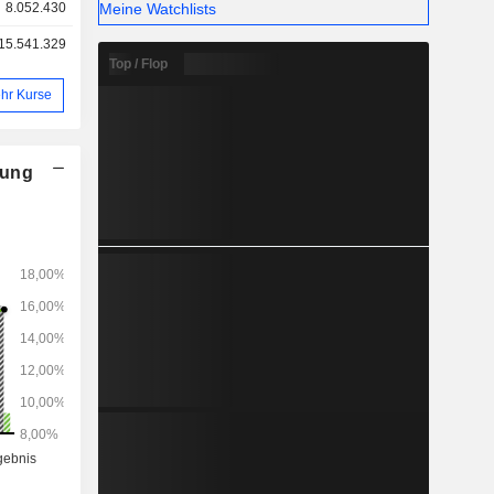
Meine Watchlists
8.052.430
15.541.329
Top / Flop
hr Kurse
nung