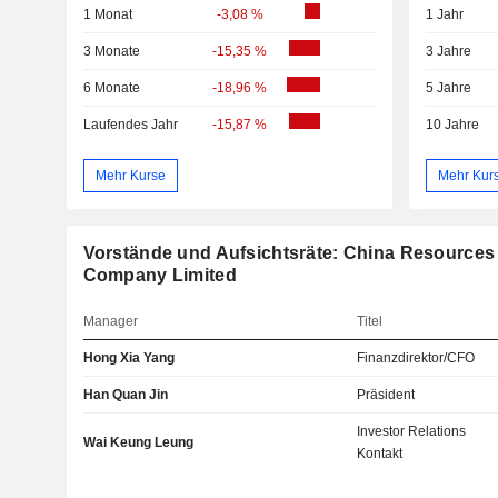
1 Monat
-3,08 %
1 Jahr
3 Monate
-15,35 %
3 Jahre
6 Monate
-18,96 %
5 Jahre
Laufendes Jahr
-15,87 %
10 Jahre
Mehr Kurse
Mehr Kur
Vorstände und Aufsichtsräte: China Resources
Company Limited
Manager
Titel
Hong Xia Yang
Finanzdirektor/CFO
Han Quan Jin
Präsident
Investor Relations
Wai Keung Leung
Kontakt