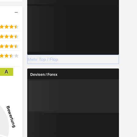
Mehr Top / Flop
A
Devisen / Forex