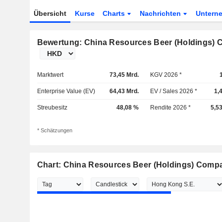
Übersicht
Kurse
Charts
Nachrichten
Untern
Bewertung: China Resources Beer (Holdings) 
Marktwert
73,45 Mrd.
KGV 2026 *
Enterprise Value (EV)
64,43 Mrd.
EV / Sales 2026 *
1,
Streubesitz
48,08 %
Rendite 2026 *
5,5
* Schätzungen
Chart: China Resources Beer (Holdings) Comp