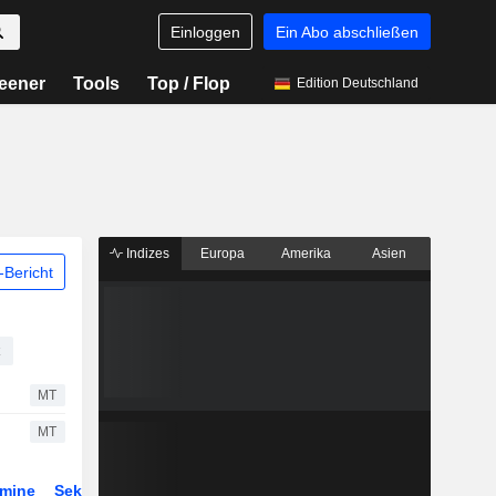
Einloggen
Ein Abo abschließen
eener
Tools
Top / Flop
Edition Deutschland
Indizes
Europa
Amerika
Asien
Bericht
MT
MT
rmine
Sektor
Derivate
ETFs