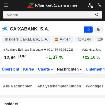
CAIXABANK, S.A.
12,94
€
+1,37 %
CAIXABANK, S.A.
Insiders CaixaBank, S.A.
Aktien
A0MZR4
ES0
Realtime-Estimate
Tradegate
09:14:57 06.08.2026
Veränd. 1. Jan.
EUR
+1,37 %
12,94
+22,16 %
Übersicht
Kurse
Charts
Nachrichten
Unterneh
Alle Nachrichten
Analystenempfehlungen
Wichtige F
Insiders