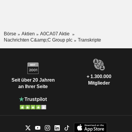
Börse
Aktien
A0CA07 Aktie
Nachrichten C&amp;C Group plc
Transkripte
+ 1.300.000
Seit über 20 Jahren
Mitglieder
an Ihrer Seite