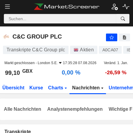
C&C GROUP PLC
99,10
p
0,00 %
C&C GROUP PLC
Transkripte C&C Group plc
Aktien
A0CA07
IE
Markt geschlossen -
London S.E.
17:35:28 07.08.2026
Veränd. 1. Jan.
GBX
0,00 %
99,10
-26,59 %
Übersicht
Kurse
Charts
Nachrichten
Unterneh
Alle Nachrichten
Analystenempfehlungen
Wichtige F
Transkripte