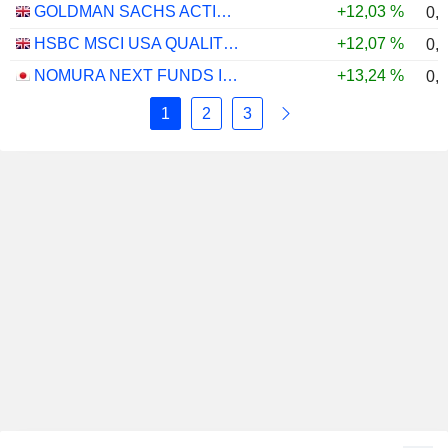
GOLDMAN SACHS ACTIVEBETA PARIS-ALIGNED SUSTAINABLE US LARGE CAP EQUITY UCITS ETF - USD
+12,03 %
0,
HSBC MSCI USA QUALITY UCITS ETF - USD
+12,07 %
0,
NOMURA NEXT FUNDS INTERNATIONAL EQUITY MSCI-KOKUSAI (UNHEDGED) ETF - JPY
+13,24 %
0,
1
2
3