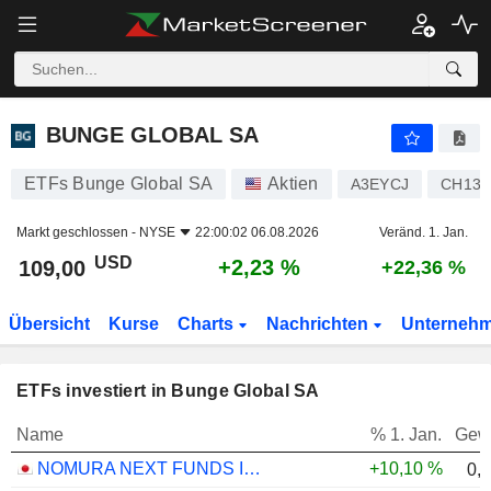
BUNGE GLOBAL SA
109,00
$
+2,23 %
BUNGE GLOBAL SA
ETFs Bunge Global SA
Aktien
A3EYCJ
CH130
Markt geschlossen -
NYSE
22:00:02 06.08.2026
Veränd. 1. Jan.
USD
+2,23 %
109,00
+22,36 %
Übersicht
Kurse
Charts
Nachrichten
Unterneh
ETFs investiert in Bunge Global SA
Name
% 1. Jan.
Gew
NOMURA NEXT FUNDS INTERNATIONAL EQUITY MSCI-KOKUSAI (YEN-HEDGED) ETF - JPY
+10,10 %
0,