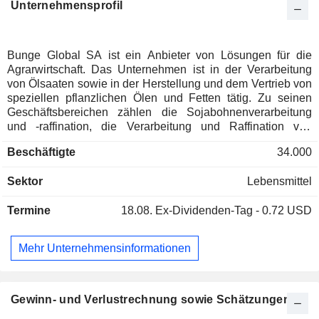
Unternehmensprofil
Bunge Global SA ist ein Anbieter von Lösungen für die
Agrarwirtschaft. Das Unternehmen ist in der Verarbeitung
von Ölsaaten sowie in der Herstellung und dem Vertrieb von
speziellen pflanzlichen Ölen und Fetten tätig. Zu seinen
Geschäftsbereichen zählen die Sojabohnenverarbeitung
und -raffination, die Verarbeitung und Raffination von
Weichsaaten, die Verarbeitung und Raffination anderer
Beschäftigte
34.000
Ölsaaten sowie der Getreidehandel und die
Getreidemüllerei. Das Segment Sojabohnenverarbeitung
Sektor
Lebensmittel
und -raffinierung ist ein global integriertes Geschäftsfeld, das
sich hauptsächlich mit dem Einkauf, der Lagerung, dem
Termine
18.08.
Ex-Dividenden-Tag - 0.72 USD
Transport, der Verarbeitung, dem Vertrieb, der Raffinierung,
der Vermarktung und dem Verkauf von Sojabohnen und
sojabohnenbezogenen Produkten sowie der Produktion und
Mehr Unternehmensinformationen
dem Vertrieb von Biodiesel und Düngemitteln befasst. Das
Segment Verarbeitung und Raffinierung von Weichsaaten ist
ein global integriertes Geschäft, das sich hauptsächlich mit
dem Einkauf, der Lagerung, dem Transport, der
Gewinn- und Verlustrechnung sowie Schätzungen
Verarbeitung, der Raffinierung, der Vermarktung und dem