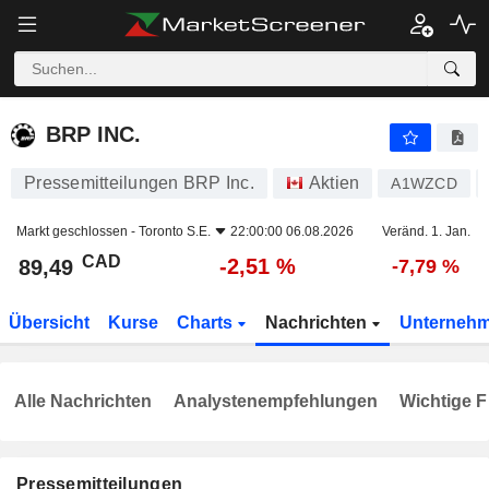
BRP INC.
89,49
$
-2,51 %
BRP INC.
Pressemitteilungen BRP Inc.
Aktien
A1WZCD
Markt geschlossen -
Toronto S.E.
22:00:00 06.08.2026
Veränd. 1. Jan.
CAD
-2,51 %
89,49
-7,79 %
Übersicht
Kurse
Charts
Nachrichten
Unterneh
Alle Nachrichten
Analystenempfehlungen
Wichtige F
Pressemitteilungen