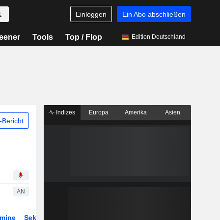
Einloggen
Ein Abo abschließen
eener
Tools
Top / Flop
Edition Deutschland
Indizes
Europa
Amerika
Asien
Bericht
AN
rmine
Sektor
Derivate
ETFs