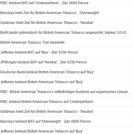
RBC belässt BAT auf 'Underperform' - Ziel 3600 Pence
Barclays hebt Ziel für British American Tobacco - 'Overweight'
Goldman hebt Ziel für British American Tobacco - 'Neutral'
BofA bleibt optimistisch für British American Tobacco angesichts 'starker' US-Dynamik; Kursziel und Schätzungen angehoben
British American Tobacco: Fair bewertet
Jefferies belässt BAT auf 'Buy' - Ziel 5200 Pence
JPMorgan belässt BAT auf 'Neutral' - Ziel 4150 Pence
Deutsche Bank belässt British American Tobacco auf 'Buy'
Jefferies belässt British American Tobacco auf 'Buy'
RBC: British American Tobacco's mittelfristiger Ausblick auf organisches Umsatzwachstum überzogen; Underperform-Rating bestätigt
RBC belässt British American Tobacco auf 'Underperform'
Goldman hebt Ziel für British American Tobacco - 'Neutral'
Barclays belässt BAT auf 'Overweight' - Ziel 4900 Pence
Jefferies belässt British American Tobacco auf 'Buy'