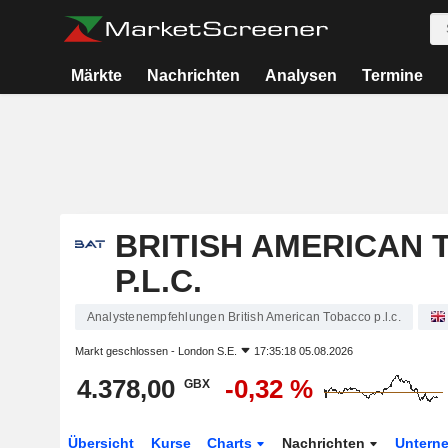
Märkte
Nachrichten
Analysen
Termine
BRITISH AMERICAN
P.L.C.
Analystenempfehlungen British American Tobacco p.l.c.
Markt geschlossen -
London S.E.
17:35:18 05.08.2026
4.378,00
-0,32 %
GBX
Übersicht
Kurse
Charts
Nachrichten
Untern