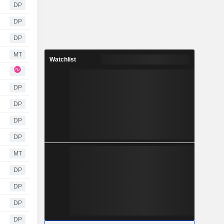
DP
DP
DP
MT
Watchlist
DP
DP
DP
DP
MT
DP
DP
DP
DP