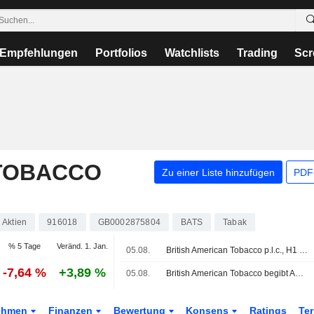
Empfehlungen
Portfolios
Watchlists
Trading
Scr
 TOBACCO
Zu einer Liste hinzufügen
PDF-
Aktien
916018
GB0002875804
BATS
Tabak
% 5 Tage
Veränd. 1. Jan.
05.08.
British American Tobacco p.l.c., H1 2026 Pre Recorded Earnings Call, Jul 30, 2026
-7,64 %
+3,89 %
05.08.
British American Tobacco begibt Anleihen im Volumen von 1,5 Mrd. USD
ehmen
Finanzen
Bewertung
Konsens
Ratings
Te