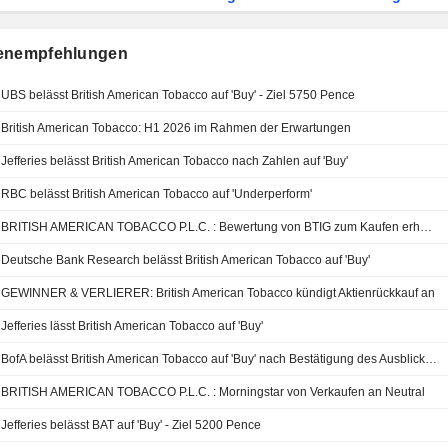
enempfehlungen
UBS belässt British American Tobacco auf 'Buy' - Ziel 5750 Pence
British American Tobacco: H1 2026 im Rahmen der Erwartungen
Jefferies belässt British American Tobacco nach Zahlen auf 'Buy'
RBC belässt British American Tobacco auf 'Underperform'
BRITISH AMERICAN TOBACCO P.L.C. : Bewertung von BTIG zum Kaufen erhalten
Deutsche Bank Research belässt British American Tobacco auf 'Buy'
GEWINNER & VERLIERER: British American Tobacco kündigt Aktienrückkauf an
Jefferies lässt British American Tobacco auf 'Buy'
BofA belässt British American Tobacco auf 'Buy' nach Bestätigung des Ausblicks für 2026
BRITISH AMERICAN TOBACCO P.L.C. : Morningstar von Verkaufen an Neutral
Jefferies belässt BAT auf 'Buy' - Ziel 5200 Pence