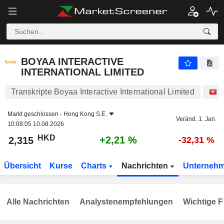
BOYAA INTERACTIVE INTERNATIONAL LIMITED
2,315
$
+2,21 %
BOYAA INTERACTIVE
INTERNATIONAL LIMITED
Transkripte Boyaa Interactive International Limited
A
Markt geschlossen -
Hong Kong S.E.
Veränd. 1. Jan.
10:08:05 10.08.2026
HKD
+2,21 %
2,315
-32,31 %
Übersicht
Kurse
Charts
Nachrichten
Unterneh
Alle Nachrichten
Analystenempfehlungen
Wichtige F