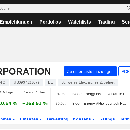
Empfehlungen
Portfolios
Watchlists
Trading
Scr
RPORATION
Zu einer Liste hinzufügen
PDF-
QTG
US0937121079
BE
Schweres Elektrisches Zubehört
% 5 Tage
Veränd. 1. Jan.
04.08.
Bloom-Energy-Insider verkaufte laut jüngster SEC-Meldung Aktien im Wert von 3.083.700 USD
10,54 %
+163,51 %
30.07.
Bloom-Energy-Aktie legt nach Hochstufung durch Mizuho zu
ehmen
Finanzen
Bewertung
Konsens
Ratings
Term