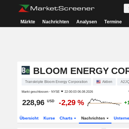
Märkte
Nachrichten
Analysen
Termine
BLOOM ENERGY CO
Transkripte Bloom Energy Corporation
Aktien
A2J
Markt geschlossen -
NYSE
22:00:03 06.08.2026
228,96
-2,29 %
USD
+
Übersicht
Kurse
Charts
Nachrichten
Untern