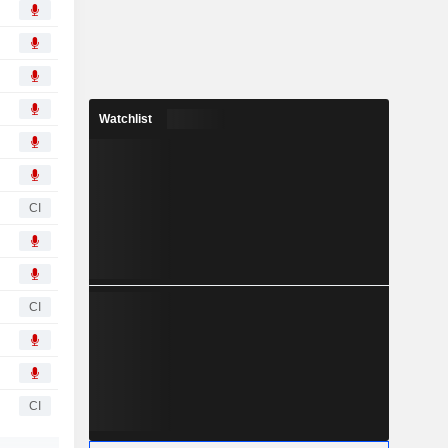
Watchlist
CI
CI
CI