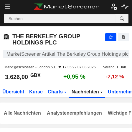
THE BERKELEY GROUP HOLDINGS PLC
3.626,00
p
+0,95 %
THE BERKELEY GROUP
HOLDINGS PLC
MarketScreener Artikel The Berkeley Group Holdings plc
Markt geschlossen -
London S.E.
17:35:22 07.08.2026
Veränd. 1. Jan.
GBX
+0,95 %
3.626,00
-7,12 %
Übersicht
Kurse
Charts
Nachrichten
Unterneh
Alle Nachrichten
Analystenempfehlungen
Wichtige F