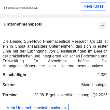
Mehr Kurse
Schlusskurs Shanghai S.E.
Unternehmensprofil
Die Beijing Sun-Novo Pharmaceutical Research Co Ltd ist
ein in China ansässiges Unternehmen, das sich in erster
Linie mit der Erbringung von Dienstleistungen im Bereich
der präklinischen und integrierten klinischen Forschung und
Entwicklung für Arzneimittel befasst. Die
Hauptgeschäftsbereiche des Unternehmens umfassen
umfassende Forschungs- und Entwicklungsdienstleistungen
Beschäftigte
1.335
in den Bereichen Arzneimittelentwicklung, Entwicklung von
Generika und Konsistenzbewertung. Die Dienstleistungen
Sektor
Biotechnologie
des Unternehmens umfassen im Wesentlichen
Wirkstoffforschung, Pharmakologie und Pharmakodynamik,
Termine
29.08.
Ergebnisveröffentlichung - Q2 2026
pharmazeutische Forschung, klinische Forschung und
Bioanalytik. Die pharmazeutischen
Forschungsdienstleistungen des Unternehmens decken die
Mehr Unternehmensinformationen