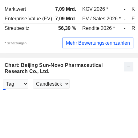
Marktwert
7,09 Mrd.
KGV 2026 *
-
KG
Enterprise Value (EV)
7,09 Mrd.
EV / Sales 2026 *
-
EV
Streubesitz
56,39 %
Rendite 2026 *
-
Re
Mehr Bewertungskennzahlen
* Schätzungen
Chart: Beijing Sun-Novo Pharmaceutical
Research Co., Ltd.