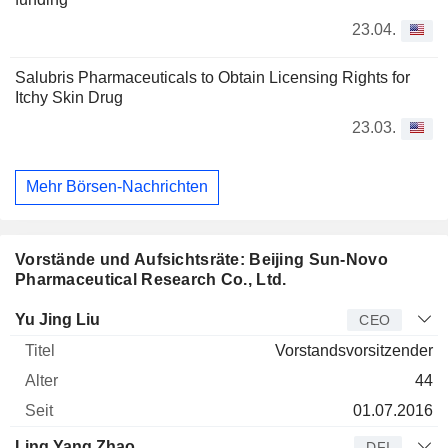
23.04.
Salubris Pharmaceuticals to Obtain Licensing Rights for
Itchy Skin Drug
23.03.
Mehr Börsen-Nachrichten
Vorstände und Aufsichtsräte: Beijing Sun-Novo
Pharmaceutical Research Co., Ltd.
Manager
Titel
Alter
Seit
Yu Jing Liu
CEO
Vorstandsvorsitzender
44
01.07.2016
Ling Yang Zhao
DFI