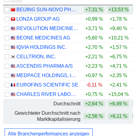
BEIJING SUN-NOVO PHARMACEUTICAL RESEARCH CO., LTD.
+7,31 %
+13,53 %
LONZA GROUP AG
+0,99 %
+1,78 %
REVOLUTION MEDICINES, INC.
+3,71 %
+9,40 %
+
BEONE MEDICINES AG
+5,60 %
+10,21 %
+
IQVIA HOLDINGS INC.
+2,70 %
+1,57 %
+
CELLTRION, INC.
+2,21 %
+6,75 %
+
ASCENDIS PHARMA A/S
+2,23 %
+4,71 %
MEDPACE HOLDINGS, INC.
+0,97 %
+2,35 %
+
EUROFINS SCIENTIFIC SE
-0,11 %
+2,41 %
CHARLES RIVER LABORATORIES INTERNATIONAL, INC.
+0,75 %
+15,04 %
+
Durchschnitt
+2,64 %
+6,49 %
+
Gewichteter Durchschnitt nach
+2,56 %
+6,11 %
+
Marktkapitalisierung
Alle Branchenperformances anzeigen