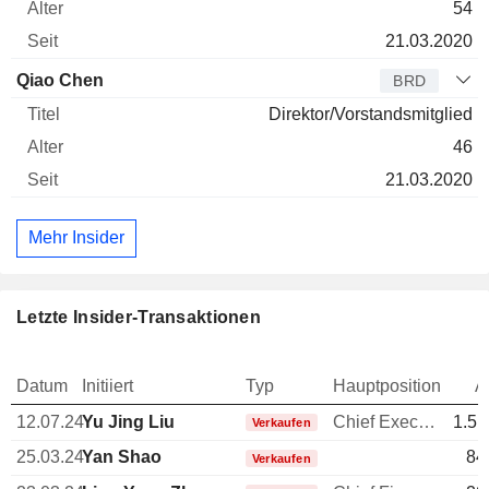
54
21.03.2020
Qiao Chen
BRD
Direktor/Vorstandsmitglied
46
21.03.2020
Mehr Insider
Letzte Insider-Transaktionen
Datum
Initiiert
Typ
Hauptposition
A
12.07.24
Yu Jing Liu
Chief Executive Officer (CEO)
1.51
Verkaufen
25.03.24
Yan Shao
84
Verkaufen