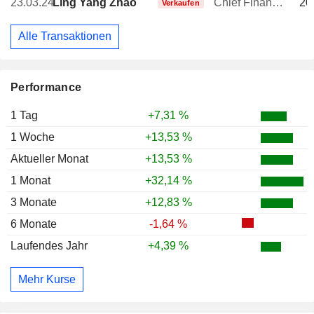
23.03.24
Ling Yang Zhao
Chief Financial Officer (CFO)
20
Verkaufen
Alle Transaktionen
Performance
1 Tag
+7,31 %
1 Woche
+13,53 %
Aktueller Monat
+13,53 %
1 Monat
+32,14 %
3 Monate
+12,83 %
6 Monate
-1,64 %
Laufendes Jahr
+4,39 %
Mehr Kurse