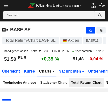
BASF SE
51,50
€
+0,35 %
BASF SE
Total Return-Chart BASF SE
Aktien
BASF11
D
Markt geschlossen -
Xetra
17:35:11 07.08.2026
Nachbörslich
21:59:53
EUR
+0,35 %
51,50
51,48
-0,04 %
Übersicht
Kurse
Charts
Nachrichten
Unterneh
Technische Analyse
Statischer Chart
Total Return-Chart
N