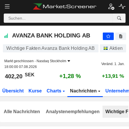
AVANZA BANK HOLDING AB
402,20
kr
+1,28 %
AVANZA BANK HOLDING AB
Wichtige Fakten Avanza Bank Holding AB
Aktien
Markt geschlossen -
Nasdaq Stockholm
Veränd. 1. Jan.
18:00:00 07.08.2026
SEK
+1,28 %
402,20
+13,91 %
Übersicht
Kurse
Charts
Nachrichten
Unterneh
Alle Nachrichten
Analystenempfehlungen
Wichtige F