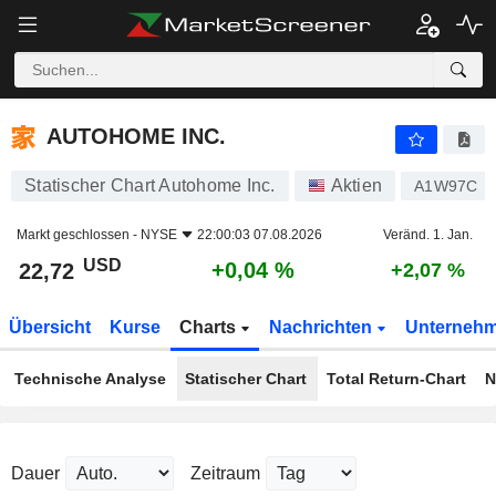
AUTOHOME INC.
22,72
$
+0,04 %
AUTOHOME INC.
Statischer Chart Autohome Inc.
Aktien
A1W97C
Markt geschlossen -
NYSE
22:00:03 07.08.2026
Veränd. 1. Jan.
USD
+0,04 %
22,72
+2,07 %
Übersicht
Kurse
Charts
Nachrichten
Unterneh
Technische Analyse
Statischer Chart
Total Return-Chart
N
Dauer
Zeitraum