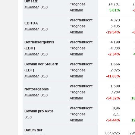
Umsatz
Prognose
14 181
1
Millionen USD
Abstand
5.01%
-
Veröffentlicht
4 373
EBITDA
Prognose
5 435
Millionen USD
Abstand
-19.54%
-
Betriebsergebnis
Veröffentlicht
4 199
(EBIT)
Prognose
4 300
Millionen USD
Abstand
-2.34%
Gewinn vor Steuern
Veröffentlicht
1 666
(EBT)
Prognose
2 825
Millionen USD
Abstand
-41.03%
Veröffentlicht
1 500
Nettoergebnis
Prognose
3 284
Millionen USD
Abstand
-54.32%
1
Veröffentlicht
0,96
Gewinn pro Aktie
Prognose
2,11
USD
Abstand
-54.44%
1
Datum der
06/02/25
29/