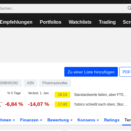
Empfehlungen
Portfolios
Watchlists
Trading
Scr
Zu einer Liste hinzufügen
PDF-
009895292
AZN
Pharmazeutika
% 5 Tage
Veränd. 1. Jan.
18:14
Standardwerte fallen, aber FTSE 250 setzt seine Gewinnserie fort
-6,84 %
-14,07 %
17:40
Yubico schießt nach oben, Stockholmer Börse lehnt ab, OMXS30-Index unverändert
ehmen
Finanzen
Bewertung
Konsens
Ratings
Te