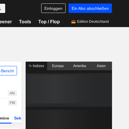
Einloggen
Ein Abo abschließen
eener
Tools
Top / Flop
Edition Deutschland
Indizes
Europa
Amerika
Asien
Bericht
AN
FW
rmine
Sektor
Derivate
ETFs