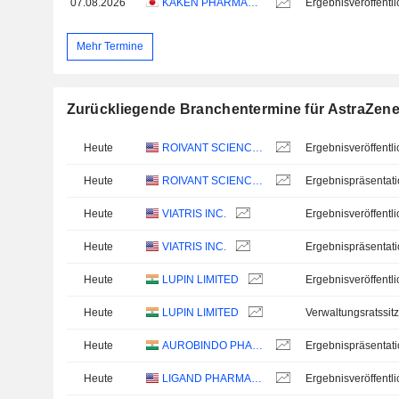
07.08.2026
KAKEN PHARMACEUTICAL CO., LTD.
Mehr Termine
Zurückliegende Branchentermine für AstraZen
Heute
ROIVANT SCIENCES LTD.
Heute
ROIVANT SCIENCES LTD.
Ergebnispräsentat
Heute
VIATRIS INC.
Heute
VIATRIS INC.
Ergebnispräsentat
Heute
LUPIN LIMITED
Heute
LUPIN LIMITED
Verwaltungsratssit
Heute
AUROBINDO PHARMA
Ergebnispräsentat
Heute
LIGAND PHARMACEUTICALS INCORPORATED