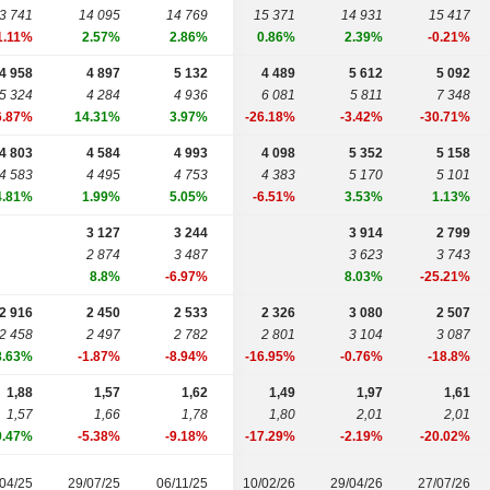
3 741
14 095
14 769
15 371
14 931
15 417
1.11%
2.57%
2.86%
0.86%
2.39%
-0.21%
4 958
4 897
5 132
4 489
5 612
5 092
5 324
4 284
4 936
6 081
5 811
7 348
6.87%
14.31%
3.97%
-26.18%
-3.42%
-30.71%
4 803
4 584
4 993
4 098
5 352
5 158
4 583
4 495
4 753
4 383
5 170
5 101
4.81%
1.99%
5.05%
-6.51%
3.53%
1.13%
3 127
3 244
3 914
2 799
2 874
3 487
3 623
3 743
8.8%
-6.97%
8.03%
-25.21%
2 916
2 450
2 533
2 326
3 080
2 507
2 458
2 497
2 782
2 801
3 104
3 087
8.63%
-1.87%
-8.94%
-16.95%
-0.76%
-18.8%
1,88
1,57
1,62
1,49
1,97
1,61
1,57
1,66
1,78
1,80
2,01
2,01
9.47%
-5.38%
-9.18%
-17.29%
-2.19%
-20.02%
04/25
29/07/25
06/11/25
10/02/26
29/04/26
27/07/26