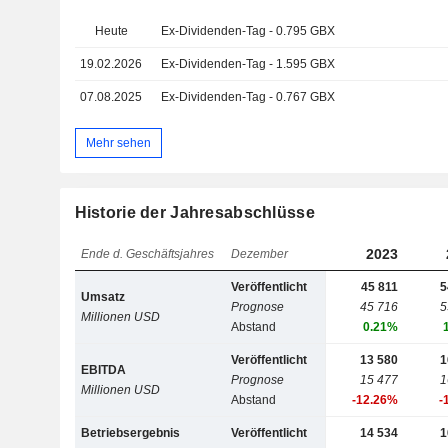
Heute
Ex-Dividenden-Tag - 0.795 GBX
19.02.2026
Ex-Dividenden-Tag - 1.595 GBX
07.08.2025
Ex-Dividenden-Tag - 0.767 GBX
Mehr sehen
Historie der Jahresabschlüsse
2023
Ende d. Geschäftsjahres
Dezember
Veröffentlicht
45 811
5
Umsatz
Prognose
45 716
5
Millionen USD
Abstand
0.21%
Veröffentlicht
13 580
1
EBITDA
Prognose
15 477
1
Millionen USD
Abstand
-12.26%
-
Betriebsergebnis
Veröffentlicht
14 534
1