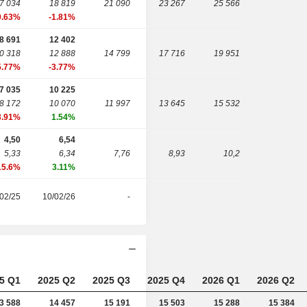
7 034
18 819
21 090
23 267
25 566
0.63%
-1.81%
8 691
12 402
0 318
12 888
14 799
17 716
19 951
5.77%
-3.77%
7 035
10 225
8 172
10 070
11 997
13 645
15 532
3.91%
1.54%
4,50
6,54
5,33
6,34
7,76
8,93
10,2
15.6%
3.11%
02/25
10/02/26
-
5 Q1
2025 Q2
2025 Q3
2025 Q4
2026 Q1
2026 Q2
3 588
14 457
15 191
15 503
15 288
15 384