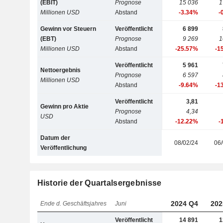
(EBIT)
Prognose
15 036
1
Millionen USD
Abstand
-3.34%
-
Gewinn vor Steuern
Veröffentlicht
6 899
(EBT)
Prognose
9 269
1
Millionen USD
Abstand
-25.57%
-1
Veröffentlicht
5 961
Nettoergebnis
Prognose
6 597
Millionen USD
Abstand
-9.64%
-1
Veröffentlicht
3,81
Gewinn pro Aktie
Prognose
4,34
USD
Abstand
-12.22%
-
Datum der
08/02/24
06/
Veröffentlichung
Historie der Quartalsergebnisse
2024 Q4
202
Ende d. Geschäftsjahres
Juni
Veröffentlicht
14 891
1