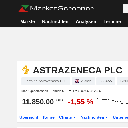
Märkte
Nachrichten
Analysen
Termine
ASTRAZENECA PLC
Termine AstraZeneca PLC
Aktien
886455
GB0
Markt geschlossen -
London S.E.
17:35:02 06.08.2026
11.850,00
-1,55 %
GBX
Übersicht
Kurse
Charts
Nachrichten
Untern