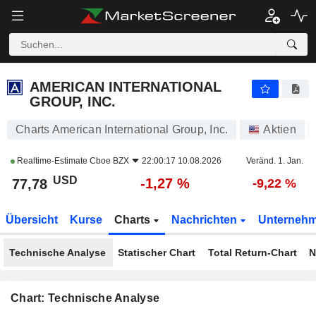
AMERICAN INTERNATIONAL GROUP, INC.
77,78
$
-1,27 %
AMERICAN INTERNATIONAL
GROUP, INC.
Charts American International Group, Inc.
Aktien
Realtime-Estimate
Cboe BZX
22:00:17 10.08.2026
Veränd. 1. Jan.
USD
-1,27 %
77,78
-9,22 %
Übersicht
Kurse
Charts
Nachrichten
Unterneh
Technische Analyse
Statischer Chart
Total Return-Chart
N
Chart: Technische Analyse