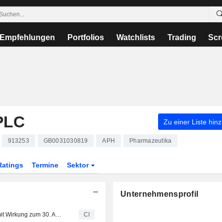
Empfehlungen
Portfolios
Watchlists
Trading
Scr
PLC
Zu einer Liste hin
913253
GB0031030819
APH
Pharmazeutika
Ratings
Termine
Sektor
Unternehmensprofil
Alliance Pharma Limited bestellt Jonathan Mark Leese mit Wirkung zum 30. April 2026 zum Director
CI