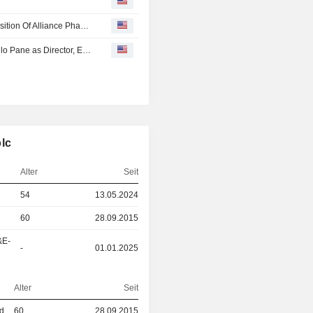
Alliance Pharma Says Aegros Bidco Recommends Acquisition Of Alliance Pharma
Alliance Pharma plc Announces the Termination of Camillo Pane as Director, Effective May 14, 2025
lc
Alter
Seit
54
13.05.2024
60
28.09.2015
&E-
-
01.01.2025
Alter
Seit
ed
60
28.09.2015