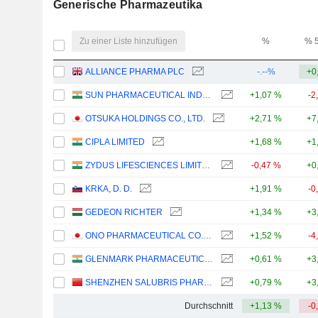
Generische Pharmazeutika
Zu einer Liste hinzufügen
%
% 
ALLIANCE PHARMA PLC
-.--%
+0
SUN PHARMACEUTICAL INDUSTRIES LTD.
+1,07 %
-2
OTSUKA HOLDINGS CO., LTD.
+2,71 %
+7
CIPLA LIMITED
+1,68 %
+1
ZYDUS LIFESCIENCES LIMITED
-0,47 %
+0
KRKA, D. D.
+1,91 %
-0
GEDEON RICHTER
+1,34 %
+3
ONO PHARMACEUTICAL CO., LTD.
+1,52 %
-4
GLENMARK PHARMACEUTICALS LIMITED
+0,61 %
+3
SHENZHEN SALUBRIS PHARMACEUTICALS CO., LTD.
+0,79 %
+3
Durchschnitt
+1,13 %
-0