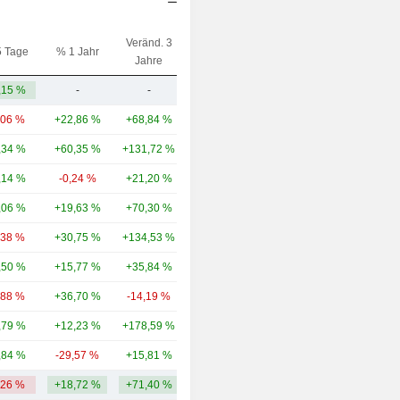
Veränd. 3
5 Tage
% 1 Jahr
Kap.($)
Jahre
,15 %
-
-
480 Mio.
,06 %
+22,86 %
+68,84 %
48,95 Mrd.
,34 %
+60,35 %
+131,72 %
39,36 Mrd.
,14 %
-0,24 %
+21,20 %
12,39 Mrd.
,06 %
+19,63 %
+70,30 %
11,76 Mrd.
,38 %
+30,75 %
+134,53 %
9,14 Mrd.
,50 %
+15,77 %
+35,84 %
7,05 Mrd.
,88 %
+36,70 %
-14,19 %
6,86 Mrd.
,79 %
+12,23 %
+178,59 %
6,7 Mrd.
,84 %
-29,57 %
+15,81 %
5,67 Mrd.
,26 %
+18,72 %
+71,40 %
16,43 Mrd.