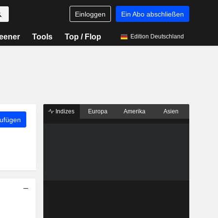
Einloggen
Ein Abo abschließen
eener
Tools
Top / Flop
Edition Deutschland
Indizes
Europa
Amerika
Asien
zufügen