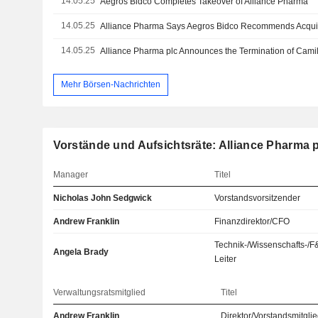
14.05.25
Aegros Bidco Completes Takeover of Alliance Pharma
14.05.25
14.05.25
Mehr Börsen-Nachrichten
Vorstände und Aufsichtsräte: Alliance Pharma p
Manager
Titel
Nicholas John Sedgwick
Vorstandsvorsitzender
Andrew Franklin
Finanzdirektor/CFO
Technik-/Wissenschafts-/F
Angela Brady
Leiter
Verwaltungsratsmitglied
Titel
Andrew Franklin
Direktor/Vorstandsmitgli