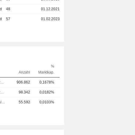
ed
48
01.12.2021
ed
57
01.02.2023
%
Anzahl
Marktkap.
Chief Executive Officer (CEO)
906.862
0,1678%
Chief Executive Officer (CEO)
98.342
0,0182%
Chief Financial Officer (CFO)
55.592
0,0103%