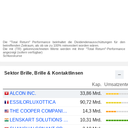
Die "Total Return" Performance beinhaltet die Dividendenausschüttungen für den
betreffenden Zeitraum, als ob sie zu 100% reinvestiert worden wären.
Die mit (TR) gekennzeichneten Werte werden mit ihrer "Total Return"-Performance
angezeigt (sofern verfügbar)
Schlusskurse
Sektor Brille, Brille & Kontaktlinsen
Kap.
Umsatzentw
ALCON INC.
33,86 Mrd.
ESSILORLUXOTTICA
90,72 Mrd.
THE COOPER COMPANIES, INC.
14,3 Mrd.
LENSKART SOLUTIONS LIMITED
10,31 Mrd.