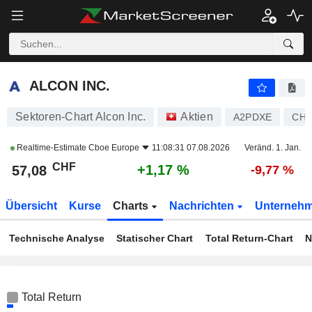
ALCON INC.
57,08
CHF
+1,17 %
ALCON INC.
Sektoren-Chart Alcon Inc.
Aktien
A2PDXE
CH0
Realtime-Estimate
Cboe Europe
11:08:31 07.08.2026
Veränd. 1. Jan.
CHF
+1,17 %
57,08
-9,77 %
Übersicht
Kurse
Charts
Nachrichten
Unterneh
Technische Analyse
Statischer Chart
Total Return-Chart
N
Total Return