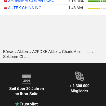
SHANGHAI CONANT OPTICAL CO., LTD.
2,18 Mrd.
AUTEK CHINA INC.
1,48 Mrd.
Börse
Aktien
A2PDXE Aktie
Charts Alcon Inc.
Sektoren-Chart
+ 1.300.000
Seit über 20 Jahren
Mitglieder
an Ihrer Seite