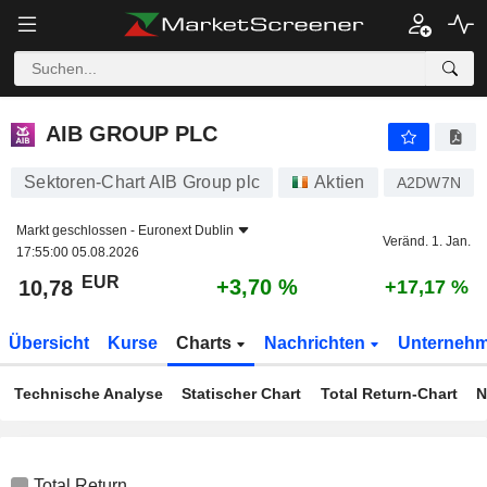
AIB GROUP PLC
10,78
€
+3,70 %
AIB GROUP PLC
Sektoren-Chart AIB Group plc
Aktien
A2DW7N
Markt geschlossen -
Euronext Dublin
Veränd. 1. Jan.
17:55:00 05.08.2026
EUR
+3,70 %
10,78
+17,17 %
Übersicht
Kurse
Charts
Nachrichten
Unterneh
Technische Analyse
Statischer Chart
Total Return-Chart
N
Total Return