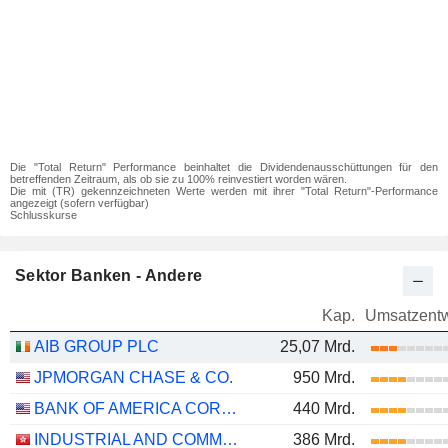
Die "Total Return" Performance beinhaltet die Dividendenausschüttungen für den
betreffenden Zeitraum, als ob sie zu 100% reinvestiert worden wären.
Die mit (TR) gekennzeichneten Werte werden mit ihrer "Total Return"-Performance
angezeigt (sofern verfügbar)
Schlusskurse
Sektor Banken - Andere
Kap.
Umsatzentw
AIB GROUP PLC
25,07 Mrd.
JPMORGAN CHASE & CO.
950 Mrd.
BANK OF AMERICA CORPORATION
440 Mrd.
INDUSTRIAL AND COMMERCIAL BANK OF CHINA LIMITED
386 Mrd.