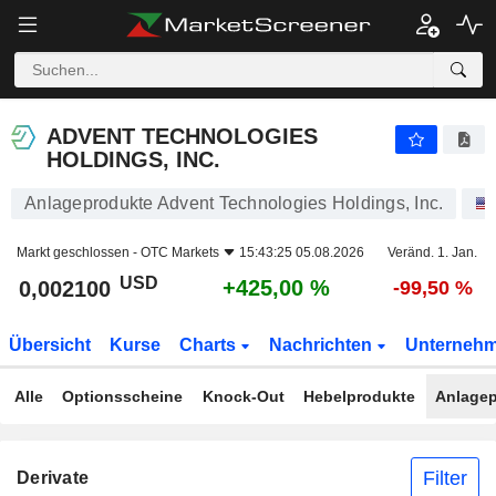
ADVENT TECHNOLOGIES HOLDINGS, INC.
0,002100
$
+425,00 %
ADVENT TECHNOLOGIES
HOLDINGS, INC.
Anlageprodukte Advent Technologies Holdings, Inc.
Markt geschlossen -
OTC Markets
15:43:25 05.08.2026
Veränd. 1. Jan.
USD
+425,00 %
0,002100
-99,50 %
Übersicht
Kurse
Charts
Nachrichten
Unterneh
Alle
Optionsscheine
Knock-Out
Hebelprodukte
Anlagep
Filter
Derivate