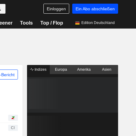
Einloggen
Ein Abo abschließen
eener
Tools
Top / Flop
Edition Deutschland
Indizes
Europa
Amerika
Asien
Bericht
CI