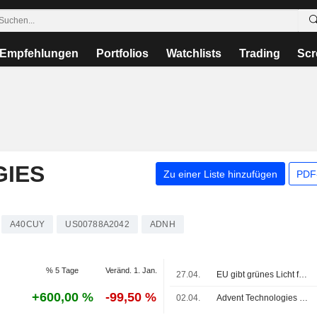
Empfehlungen
Portfolios
Watchlists
Trading
Scr
IES
Zu einer Liste hinzufügen
PDF-
A40CUY
US00788A2042
ADNH
% 5 Tage
Veränd. 1. Jan.
27.04.
EU gibt grünes Licht für die Übernahme von Volue durch AFK, Advent und TA Associates Management
+600,00 %
-99,50 %
02.04.
Advent Technologies Holdings, Inc. und EH Group Engineering AG schließen Lizenz- und Entwicklungsvereinbarung