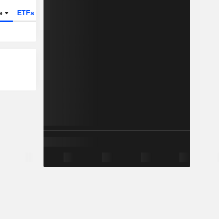
te
ETFs