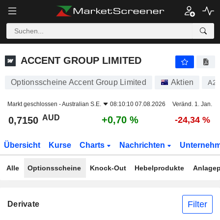
ACCENT GROUP LIMITED
0,7150
$
+0,70 %
ACCENT GROUP LIMITED
Optionsscheine Accent Group Limited
Aktien
A2
Markt geschlossen -
Australian S.E.
08:10:10 07.08.2026
Veränd. 1. Jan.
AUD
+0,70 %
0,7150
-24,34 %
Übersicht
Kurse
Charts
Nachrichten
Unterneh
Alle
Optionsscheine
Knock-Out
Hebelprodukte
Anlagep
Filter
Derivate