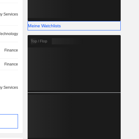
y Services
Meine Watchlists
Technology
Top / Flop
Finance
Finance
y Services