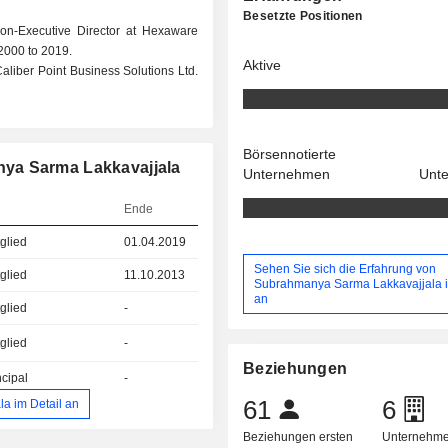
Besetzte Positionen
n-Executive Director at Hexaware
 2000 to 2019.
Aktive
aliber Point Business Solutions Ltd.
Börsennotierte
ya Sarma Lakkavajjala
Unternehmen
Unt
Ende
glied
01.04.2019
Sehen Sie sich die Erfahrung von
glied
11.10.2013
Subrahmanya Sarma Lakkavajjala i
an
glied
-
glied
-
Beziehungen
ncipal
-
61
6
a im Detail an
Beziehungen ersten
Unternehme