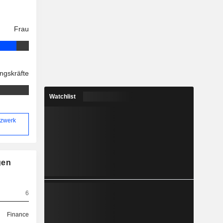
Frau
ngskräfte
Watchlist
tzwerk
gen
6
Finance