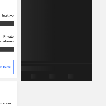
Inaktive
Private
ernehmen
m Detail
n ersten