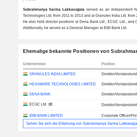
Subrahmanya Sarma Lakkavajjala
served as an Independent No
Technologies Ltd. from 2011 to 2013 and at Granules India Ltd. from
He also held director positions at Dena Bank Ltd., ECGC Ltd., and C
Additionally, he served as a General Manager at IDBI Bank Ltd.
Ehemalige bekannte Positionen von Subrahman
Unternehmen
Position
GRANULES INDIA LIMITED
Direktor/Vorstandsmit
HEXAWARE TECHNOLOGIES LIMITED
Direktor/Vorstandsmit
DENA BANK
Direktor/Vorstandsmit
ECGC Ltd.
Direktor/Vorstandsmit
IDBI BANK LIMITED
Corporate Officer/Pri
Sehen Sie sich die Erfahrung von Subrahmanya Sarma Lakkavajjal