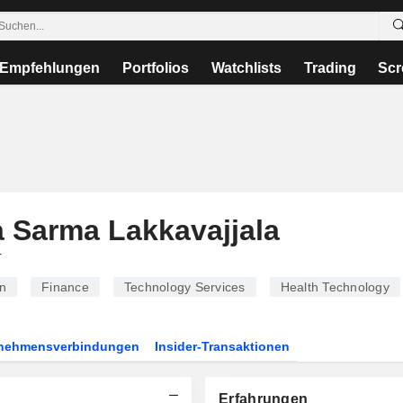
Empfehlungen
Portfolios
Watchlists
Trading
Scr
Sarma Lakkavajjala
r
n
Finance
Technology Services
Health Technology
rnehmensverbindungen
Insider-Transaktionen
Erfahrungen