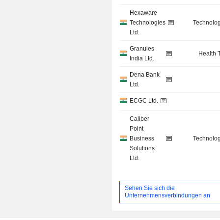
Hexaware
Technologies
Technolog
Ltd.
Granules
Health 
India Ltd.
Dena Bank
Ltd.
ECGC Ltd.
Caliber
Point
Business
Technolog
Solutions
Ltd.
Sehen Sie sich die
Unternehmensverbindungen an