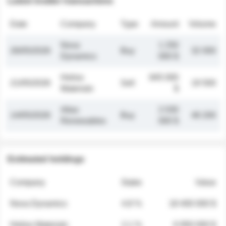
Latest insider transactions
Date
Company
Type
Amount
Volume
Nova
1 250
26/05/2026
Buy
32 000
Dynamics
000 $
Helios
845 000
21/05/2026
Sell
19 500
Materials
$
Atlas
2 030
14/05/2026
Buy
48 200
Renewables
000 $
Estimated holdings
Company
Stake
Value
Nova Dynamics
4.8 %
18 400 000 $
Helios Materials
2.1 %
6 950 000 $