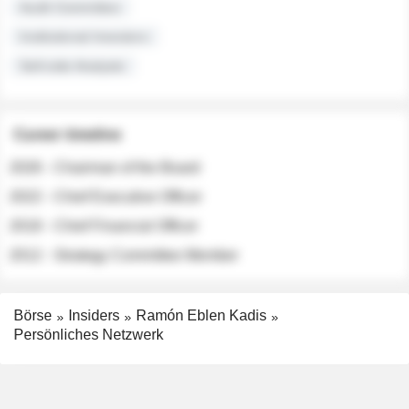
Audit Committee
Institutional Investors
Sell-side Analysts
Career timeline
2026 - Chairman of the Board
2022 - Chief Executive Officer
2018 - Chief Financial Officer
2012 - Strategy Committee Member
Börse
Insiders
Ramón Eblen Kadis
Persönliches Netzwerk