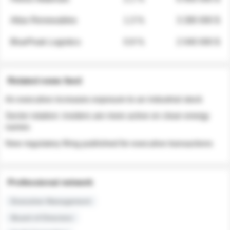
Atlas Renewables
1.3 %
3 280 000 $
BluePeak Logistics
0.9 %
2 040 000 $
Related news feed
An executive increases exposure to an industrial stock
Sector rotation: insiders are more active on clean energy
names
New regulatory filing published for executive transactions
Professional network
Executive Management
Board of Directors