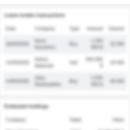
Latest insider transactions
Date
Company
Type
Amount
Volume
Nova
1 250
26/05/2026
Buy
32 000
Dynamics
000 $
Helios
845 000
21/05/2026
Sell
19 500
Materials
$
Atlas
2 030
14/05/2026
Buy
48 200
Renewables
000 $
Estimated holdings
Company
Stake
Value