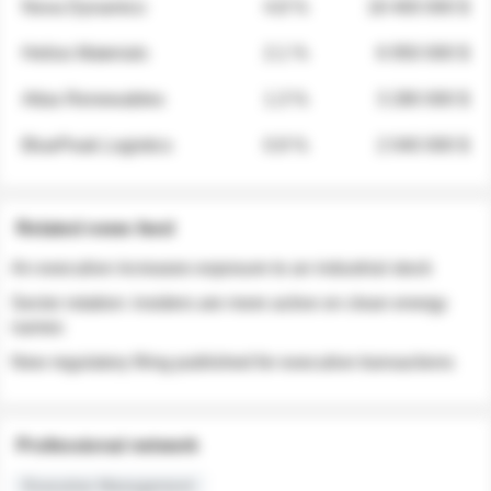
Nova Dynamics
4.8 %
18 400 000 $
Helios Materials
2.1 %
6 950 000 $
Atlas Renewables
1.3 %
3 280 000 $
BluePeak Logistics
0.9 %
2 040 000 $
Related news feed
An executive increases exposure to an industrial stock
Sector rotation: insiders are more active on clean energy
names
New regulatory filing published for executive transactions
Professional network
Executive Management