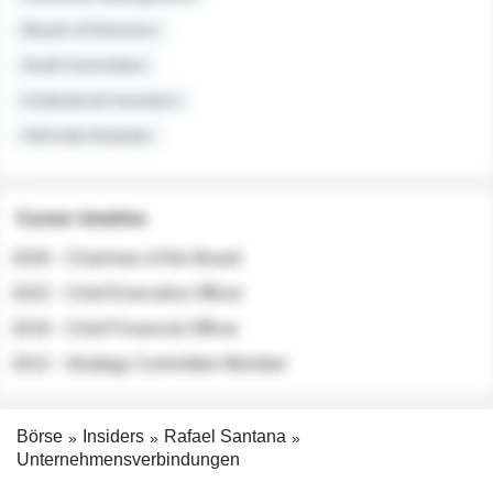
Board of Directors
Audit Committee
Institutional Investors
Sell-side Analysts
Career timeline
2026 - Chairman of the Board
2022 - Chief Executive Officer
2018 - Chief Financial Officer
2012 - Strategy Committee Member
Börse
Insiders
Rafael Santana
Unternehmensverbindungen