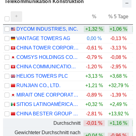
Telekommunikation Konstruktion
%
% 5 Tage
%
DYCOM INDUSTRIES, INC.
+1,32 %
+1,06 %
+
VANTAGE TOWERS AG
0,00 %
-0,13 %
CHINA TOWER CORPORATION LIMITED
-0,61 %
-3,13 %
-
COMSYS HOLDINGS CORPORATION
-0,79 %
-0,08 %
+
CHINA COMMUNICATIONS SERVICES CORPORATION LIMITED
-1,20 %
-2,95 %
-
HELIOS TOWERS PLC
+3,13 %
+3,68 %
+
RUNJIAN CO., LTD.
+1,21 %
+32,79 %
+
MIRAIT ONE CORPORATION
-0,89 %
-1,39 %
+
SITIOS LATINOAMÉRICA, S.A.B. DE C.V.
+0,32 %
+2,49 %
+
CHINA BESTER GROUP TELECOM CO., LTD.
-2,81 %
+13,92 %
-
Durchschnitt
-0,01 %
+1,16 %
+
Gewichteter Durchschnitt nach
+0,04 %
-0,96 %
+