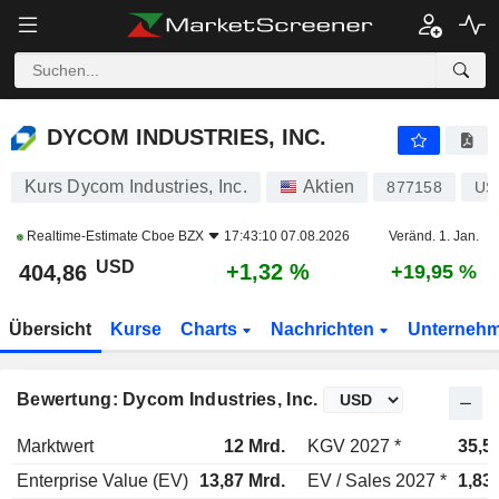
DYCOM INDUSTRIES, INC.
404,86
$
+1,32 %
DYCOM INDUSTRIES, INC.
Kurs Dycom Industries, Inc.
Aktien
877158
US
Realtime-Estimate
Cboe BZX
17:43:10 07.08.2026
Veränd. 1. Jan.
USD
+1,32 %
404,86
+19,95 %
Übersicht
Kurse
Charts
Nachrichten
Unterneh
Bewertung: Dycom Industries, Inc.
Marktwert
12 Mrd.
KGV 2027 *
35,5
Enterprise Value (EV)
13,87 Mrd.
EV / Sales 2027 *
1,83