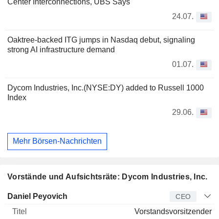
Center Interconnections, UBS Says
24.07.
Oaktree-backed ITG jumps in Nasdaq debut, signaling
strong AI infrastructure demand
01.07.
Dycom Industries, Inc.(NYSE:DY) added to Russell 1000
Index
29.06.
Mehr Börsen-Nachrichten
Vorstände und Aufsichtsräte: Dycom Industries, Inc.
Manager
Titel
Alter
Seit
Daniel Peyovich
CEO
Vorstandsvorsitzender