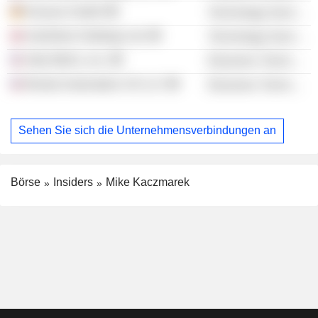
Kinexon GmbH
Technology Services
AutoStore Holdings Ltd.
Technology Services
Altar BidCo, Inc.
Electronic Technology
Brooks Automation US LLC
Electronic Technology
Sehen Sie sich die Unternehmensverbindungen an
Börse
Insiders
Mike Kaczmarek