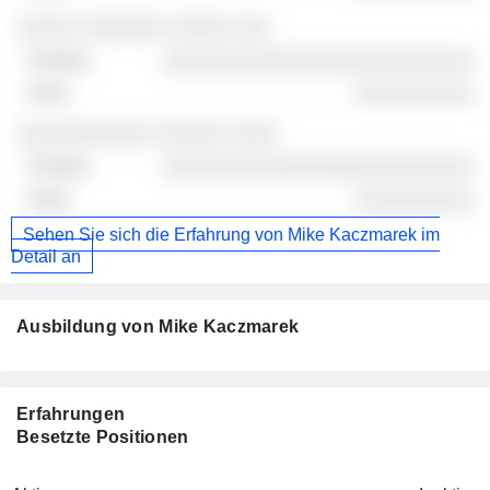
░░░░░ ░░░░░░░ ░░░░░ ░░░
░░░░░░░░░░░░░░░░░░░░░░░░░░
░░░░░░░░░░
░░░░░░░░░░░ ░░░░░░ ░░░░
░░░░░░░░░░░░░░░░░░░░░░░░░░
░░░░░░░░░░
Sehen Sie sich die Erfahrung von Mike Kaczmarek im
Detail an
Ausbildung von Mike Kaczmarek
Erfahrungen
Besetzte Positionen