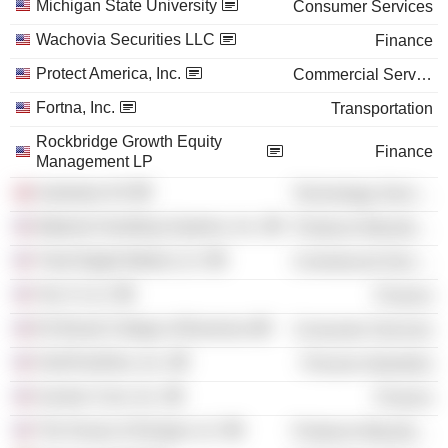
Michigan State University
Consumer Services
Wachovia Securities LLC
Finance
Protect America, Inc.
Commercial Services
Fortna, Inc.
Transportation
Rockbridge Growth Equity
Finance
Management LP
Autostore AS
Technology Services
Material Handling Systems, Inc.
Producer Manufacturing
Triad Digital Media LLC
Commercial Services
Ten-X LLC
Finance
Eli Broad College of Business
Consumer Services
OnePointOne, Inc.
Process Industries
Auction Com, Inc.
Finance
The House of Design LLC
Producer Manufacturing