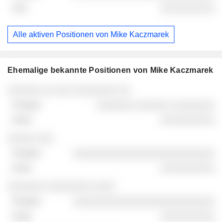
░░░░░░░░░░
Alle aktiven Positionen von Mike Kaczmarek
Ehemalige bekannte Positionen von Mike Kaczmarek
Unternehmen
Position
Ende
░░░░░░ ░░ ░░░ ░░░░░░░░ ░░
░░░░░░░ ░░░░░░ ░░░░░░░░
░░░░░░░░░░
░░░░░ ░░░
░░░░░░░░░░░░░░░░░░░░░░░░░░
░░░░░░░░░░
░░░░░░░ ░░░░░░░░ ░░░░
░░░░░░░░░░░░░░░░░░░░░░░░░░
░░░░░░░░░░