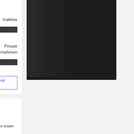
Inaktive
Private
ernehmen
José
n
n ersten