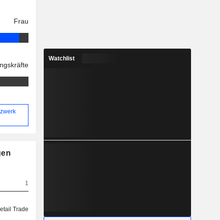
Frau
Watchlist
ngskräfte
tzwerk
gen
1
etail Trade