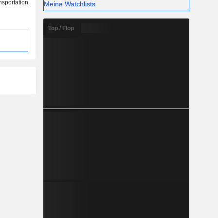
nsportation
Meine Watchlists
Top / Flop