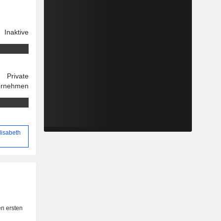
Inaktive
Private
ernehmen
lisabeth
n ersten