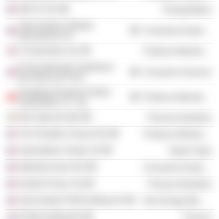
GEFCO SA
Transportation
Saint-Gobain Vetrotex
Consumer Durables
International SA
TI Automotive Ltd.
Producer Manufacturing
École Nationale Supérieure
Consumer Services
des Mines de Paris
Dongfeng Peugeot-Citroën
Producer Manufacturing
Automobile Co., Ltd.
Vetri Speciali SpA
Process Industries
The Flexitallic Group SAS
Producer Manufacturing
Automobiles Citroën SA
Retail Trade
Stellantis Auto SAS
Consumer Durables
Verallia France SA
Process Industries
Saint-Gobain PAM Holding SA
Non-Energy Minerals
PCMA Holding BV
Finance