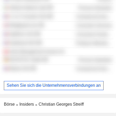
Vetrerie Italiane SpA
Process Industries
C & S Conseils SAS
Commercial Services
Bridgepoint Ltd.
Consumer Services
Optiréno SAS
Consumer Durables
Expliseat SAS
Producer Manufacturing
Astra Management Suisse SA
DEVETEX GmbH
Process Industries
Menta SAS
Commercial Services
Sehen Sie sich die Unternehmensverbindungen an
Börse
Insiders
Christian Georges Streiff