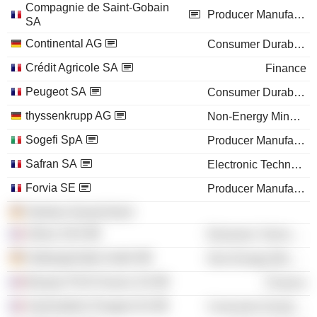
Compagnie de Saint-Gobain
Producer Manufacturing
SA
Continental AG
Consumer Durables
Crédit Agricole SA
Finance
Peugeot SA
Consumer Durables
thyssenkrupp AG
Non-Energy Minerals
Sogefi SpA
Producer Manufacturing
Safran SA
Electronic Technology
Forvia SE
Producer Manufacturing
Vetrotex Deutschland
Airbus SAS
Electronic Technology
Halbergerhütte GmbH
Non-Energy Minerals
Banque PSA Finance SA
Finance
Automobiles Peugeot SA
Consumer Durables